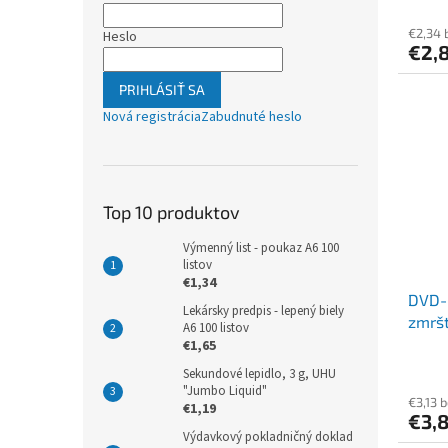
€2,34 
Heslo
€2,
PRIHLÁSIŤ SA
Nová registrácia
Zabudnuté heslo
Top 10 produktov
Výmenný list - poukaz A6 100
listov
€1,34
DVD-R
Lekársky predpis - lepený biely
zmršť
A6 100 listov
€1,65
Sekundové lepidlo, 3 g, UHU
"Jumbo Liquid"
€3,13 
€1,19
€3,
Výdavkový pokladničný doklad