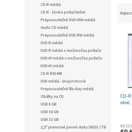
CD-R médiá
R
a
CD-R - široko potlačiteľné
Najlac
d
Prepisovateľné DVD+RW médiá
e
Audio CD médiá
V
n
Prepisovateľné DVD-RW médiá
ý
i
DVD-R médiá
p
e
DVD-R médiá s možnosťou potlače
i
p
s
r
DVD+R médiá s možnosťou potlače
p
o
DVD+R médiá
r
d
CD-R 800 MB
o
u
DVD médiá - dvojvrstvové
d
k
Prepisovateľné Blu-Ray médiá
u
t
CD-R 
k
o
Obálky na CD
obal,
t
v
USB 8 GB
o
USB 16 GB
v
USB 32 GB
€0,52 
2,5" prenosné pevné disky (HDD) 1TB
€0,