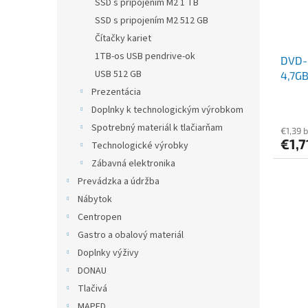
SSD s pripojením M2 1 TB
SSD s pripojením M2 512 GB
Čítačky kariet
1TB-os USB pendrive-ok
DVD-R
USB 512 GB
4,7GB
VERB
Prezentácia
Doplnky k technologickým výrobkom
Spotrebný materiál k tlačiarňam
€1,39 
€1,7
Technologické výrobky
Zábavná elektronika
Prevádzka a údržba
Nábytok
Centropen
Gastro a obalový materiál
Doplnky výživy
DONAU
Tlačivá
MAPED