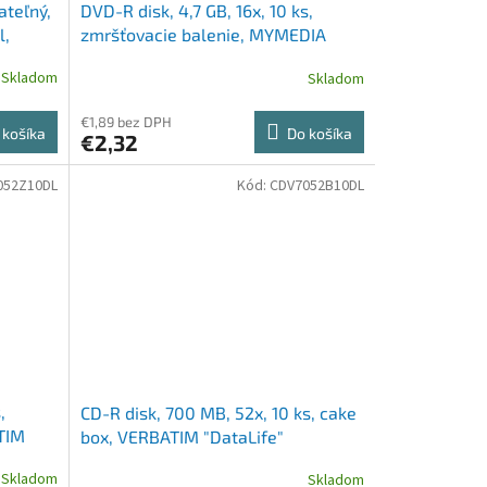
ateľný,
DVD-R disk, 4,7 GB, 16x, 10 ks,
l,
zmršťovacie balenie, MYMEDIA
Skladom
Skladom
€1,89 bez DPH
 košíka
Do košíka
€2,32
052Z10DL
Kód:
CDV7052B10DL
,
CD-R disk, 700 MB, 52x, 10 ks, cake
TIM
box, VERBATIM "DataLife"
Skladom
Skladom