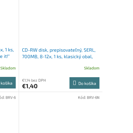
, 1 ks,
CD-RW disk, prepisovateľný, SERL,
 it!"
700MB, 8-12x, 1 ks, klasický obal,
VERBATIM
Skladom
Skladom
€1,14 bez DPH
 košíka
Do košíka
€1,40
ód:
BRV-6
Kód:
BRV-6N