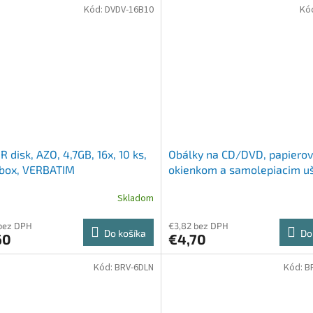
Kód:
DVDV-16B10
Kó
 disk, AZO, 4,7GB, 16x, 10 ks,
Obálky na CD/DVD, papierov
 box, VERBATIM
okienkom a samolepiacim u
VERBATIM, biela
Skladom
bez DPH
€3,82 bez DPH
Do košíka
Do
60
€4,70
Kód:
BRV-6DLN
Kód:
B