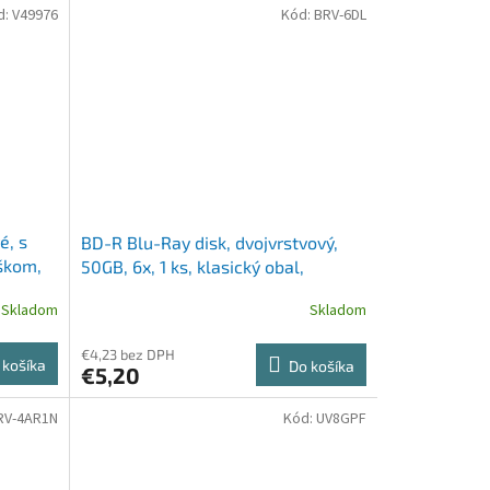
d:
V49976
Kód:
BRV-6DL
é, s
BD-R Blu-Ray disk, dvojvrstvový,
škom,
50GB, 6x, 1 ks, klasický obal,
VERBATIM
Skladom
Skladom
€4,23 bez DPH
 košíka
Do košíka
€5,20
RV-4AR1N
Kód:
UV8GPF