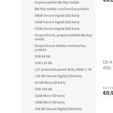
Popisovateľné Blu-Ray médiá
Blu-Ray médiá s možnosťou potlače
64GB Secure Digital (SD) karty
16GB Secure Digital (SD) karty
32GB Secure Digital (SD) karty
Dvojvrstvové, prepisovateľné Blu-Ray
médiá
Dvojvrstvové média s možnosťou
potlače
USB 64 GB
CD-R 
USB 128 GB
AZO, 
2,5" prenosné pevné disky (HDD) 2 TB
obal
128 GB Secure Digital (SD) karty
64 GB Micro SD karty
€0,77 
USB 256 GB
€0,
32GB Micro SD karty
16GB Micro SD karty
256 GB Secure Digital (SD) karty