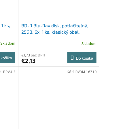
1 ks,
BD-R Blu-Ray disk, potlačiteľný,
25GB, 6x, 1 ks, klasický obal,
VERBATIM
Skladom
Skladom
€1,73 bez DPH
 košíka
Do košíka
€2,13
d:
BRVU-2
Kód:
DVDM-16Z10