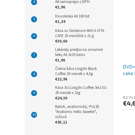
A6 samoprepis s DPH
€1,96
Dovolenka A6 100 list
€1,24
Káva so ženšenom MACA VITA
CAFE 20 vrecúšok x 21 g
€30,60
Lekársky predpis na omamné
lieky A6 3x25 listov
€1,96
DVD+R
Čierna káva Lingzhi Black
cake
Coffee 20 vreciek x 4,5g
€22,96
Káva 3v1 Lingzhi Coffee 3in1 EU
20 vreciek x 21g
€3,74 
€24,30
€4,
Batoh, anatomický, PULSE
"Anatomic Hello Sweetie",
ružová
€43,11