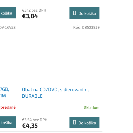
€3,12 bez DPH
 košíka
Do košíka
€3,84
DV-16V5S
Kód:
DB523919
,7GB,
Obal na CD/DVD, s dierovaním,
TIM
DURABLE
ypredané
Skladom
€3,54 bez DPH
 košíka
Do košíka
€4,35