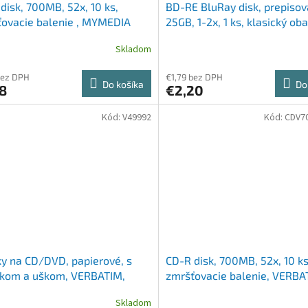
disk, 700MB, 52x, 10 ks,
BD-RE BluRay disk, prepisov
ovacie balenie , MYMEDIA
25GB, 1-2x, 1 ks, klasický oba
VERBATIM
Skladom
bez DPH
€1,79 bez DPH
Do košíka
Do
8
€2,20
Kód:
V49992
Kód:
CDV7
y na CD/DVD, papierové, s
CD-R disk, 700MB, 52x, 10 ks
nkom a uškom, VERBATIM,
zmršťovacie balenie, VERBA
"DataLife"
Skladom