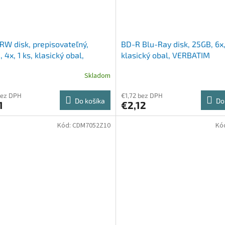
W disk, prepisovateľný,
BD-R Blu-Ray disk, 25GB, 6x, 
, 4x, 1 ks, klasický obal,
klasický obal, VERBATIM
ATIM
Skladom
bez DPH
€1,72 bez DPH
Do košíka
Do
1
€2,12
Kód:
CDM7052Z10
Kó