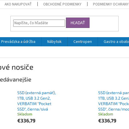
AKO NAKUPOVAŤ
OBCHODNÉ PODMIENKY
PODMIENKY OCHRANY
HĽADAŤ
Prevádzka a údržba
Nábytok
Centropen
Gastro a obalo
ové nosiče
edávanejšie
SSD (externá pamäť),
SSD (externá pa
1TB, USB 3.2 Gen2,
1TB, USB 3.2 Gen
VERBATIM "Pocket
VERBATIM "Pock
SSD", čierna/sivá
SSD", čierna/mo
Skladom
Skladom
€336,79
€336,79