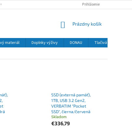
 OSOBNÝCH ÚDAJOV
Prihlásenie
NÁKUPNÝ
Prázdny košík
KOŠÍK
vý materiál
Doplnky výživy
DONAU
Tlačivá
MAPED
mäť),
SSD (externá pamäť),
2,
1TB, USB 3.2 Gen2,
et
VERBATIM "Pocket
drá
SSD", čierna/červená
Skladom
€336,79