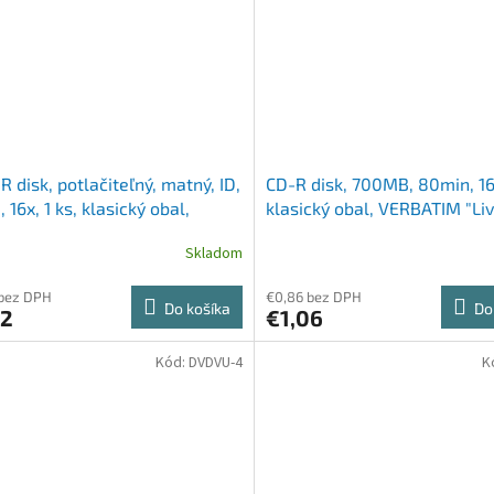
 disk, potlačiteľný, matný, ID,
CD-R disk, 700MB, 80min, 16x
 16x, 1 ks, klasický obal,
klasický obal, VERBATIM "Live
ATIM
Skladom
 bez DPH
€0,86 bez DPH
Do košíka
Do
02
€1,06
Kód:
DVDVU-4
K