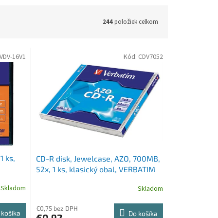
244
položiek celkom
VDV-16V1
Kód:
CDV7052
1 ks,
CD-R disk, Jewelcase, AZO, 700MB,
52x, 1 ks, klasický obal, VERBATIM
"DataLife Plus"
Skladom
Skladom
€0,75 bez DPH
 košíka
Do košíka
€0,92