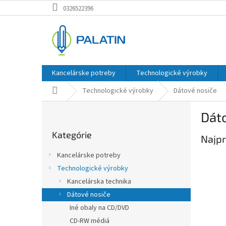
Prejsť
0326522396
na
obsah
Kancelárske potreby
Technologické výrobky
Domov
Technologické výrobky
Dátové nosiče
B
Dát
o
Preskočiť
č
Kategórie
kategórie
Najpr
n
ý
Kancelárske potreby
p
Technologické výrobky
a
Kancelárska technika
n
e
Dátové nosiče
l
Iné obaly na CD/DVD
CD-RW médiá