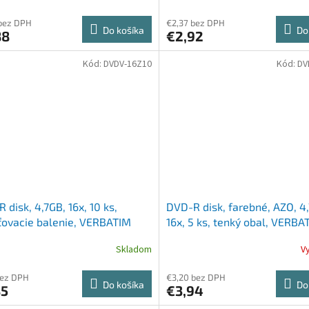
bez DPH
€2,37 bez DPH
Do košíka
Do
88
€2,92
Kód:
DVDV-16Z10
Kód:
DV
 disk, 4,7GB, 16x, 10 ks,
DVD-R disk, farebné, AZO, 4
ovacie balenie, VERBATIM
16x, 5 ks, tenký obal, VERBA
Skladom
V
bez DPH
€3,20 bez DPH
Do košíka
Do
85
€3,94