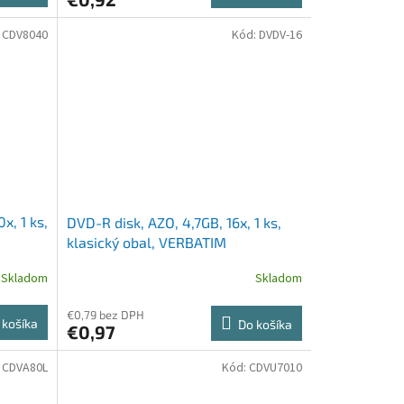
:
CDV8040
Kód:
DVDV-16
x, 1 ks,
DVD-R disk, AZO, 4,7GB, 16x, 1 ks,
klasický obal, VERBATIM
Skladom
Skladom
€0,79 bez DPH
 košíka
Do košíka
€0,97
:
CDVA80L
Kód:
CDVU7010