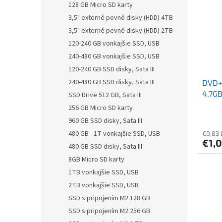
128 GB Micro SD karty
3,5" externé pevné disky (HDD) 4TB
3,5" externé pevné disky (HDD) 2TB
120-240 GB vonkajšie SSD, USB
240-480 GB vonkajšie SSD, USB
120-240 GB SSD disky, Sata III
240-480 GB SSD disky, Sata III
DVD+R
4,7GB,
SSD Drive 512 GB, Sata III
VERB
256 GB Micro SD karty
960 GB SSD disky, Sata III
480 GB - 1T vonkajšie SSD, USB
€0,83
€1,
480 GB SSD disky, Sata III
8GB Micro SD karty
1TB vonkajšie SSD, USB
2TB vonkajšie SSD, USB
SSD s pripojením M2 128 GB
SSD s pripojením M2 256 GB