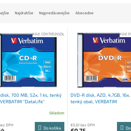
nejšie
Najdrahšie
Najpredávanejšie
Abecedne
Kód:
CDV7052V1DL
Kód:
D
disk, 700 MB, 52x, 1 ks, tenký
DVD-R disk, AZO, 4,7GB, 16x, 
 VERBATIM "DataLife"
tenký obal, VERBATIM
Skladom
bez DPH
€0,61 bez DPH
Do košíka
Do
64
€0,75