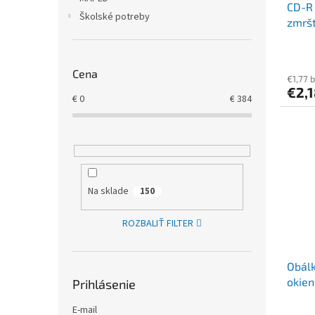
CD-R 
Školské potreby
zmršť
Cena
€1,77 
€2,1
€
0
€
384
Na sklade
150
ROZBALIŤ FILTER
Obálk
okie
Prihlásenie
biela
E-mail