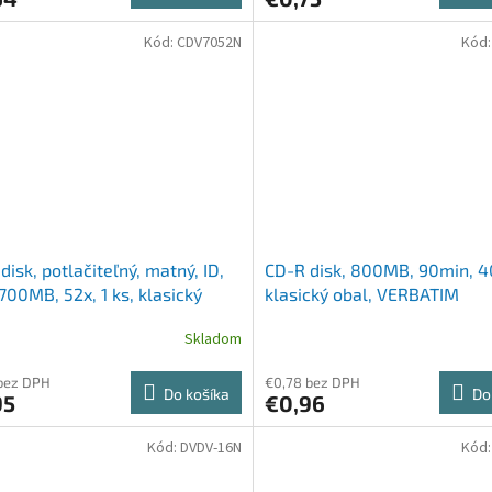
Kód:
CDV7052N
Kód
disk, potlačiteľný, matný, ID,
CD-R disk, 800MB, 90min, 40
700MB, 52x, 1 ks, klasický
klasický obal, VERBATIM
, VERBATIM
Skladom
bez DPH
€0,78 bez DPH
Do košíka
Do
95
€0,96
Kód:
DVDV-16N
Kód