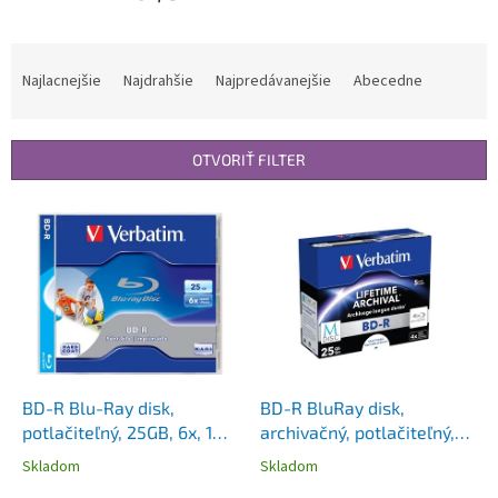
R
a
Najlacnejšie
Najdrahšie
Najpredávanejšie
Abecedne
d
e
n
OTVORIŤ FILTER
i
e
V
p
ý
r
p
o
i
d
s
u
p
k
r
t
o
o
d
BD-R Blu-Ray disk,
BD-R BluRay disk,
v
u
potlačiteľný, 25GB, 6x, 1
archivačný, potlačiteľný,
k
ks, klasický obal,
M-DISC, 25GB, 4x, 1 ks,
Skladom
Skladom
t
VERBATIM
klasický obal, VERBATIM