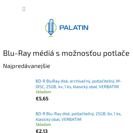
Prejsť
NÁKUP
na
obsah
KOŠÍK
Blu-Ray médiá s možnosťou potlače
Najpredávanejšie
BD-R BluRay disk, archivačný, potlačiteľný, M-
DISC, 25GB, 4x, 1 ks, klasický obal, VERBATIM
Skladom
€5,65
BD-R Blu-Ray disk, potlačiteľný, 25GB, 6x, 1 ks,
klasický obal, VERBATIM
Skladom
€2,13