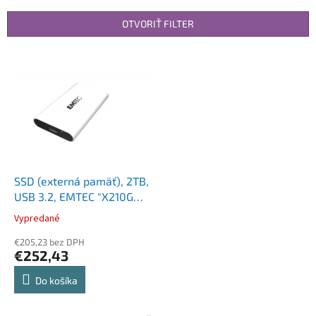
e
n
OTVORIŤ FILTER
i
e
V
p
ý
r
p
o
i
d
s
u
p
k
r
t
o
o
d
SSD (externá pamäť), 2TB,
v
u
USB 3.2, EMTEC "X210G
k
Gaming"
Vypredané
t
o
€205,23 bez DPH
€252,43
v
Do košíka