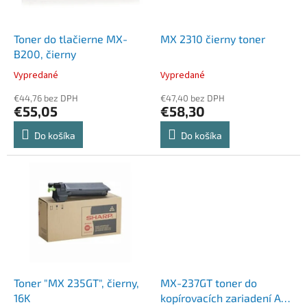
k
r
t
o
o
d
Toner do tlačierne MX-
MX 2310 čierny toner
v
u
B200, čierny
k
Vypredané
Vypredané
t
o
€44,76 bez DPH
€47,40 bez DPH
€55,05
€58,30
v
Do košíka
Do košíka
Toner "MX 235GT", čierny,
MX-237GT toner do
16K
kopírovacích zariadení AR