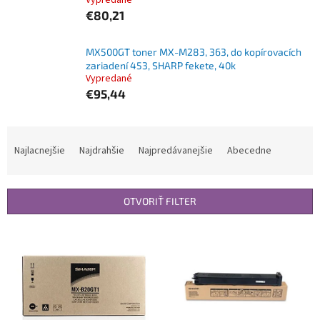
Vypredané
€80,21
MX500GT toner MX-M283, 363, do kopírovacích
zariadení 453, SHARP fekete, 40k
Vypredané
€95,44
R
a
Najlacnejšie
Najdrahšie
Najpredávanejšie
Abecedne
d
e
n
OTVORIŤ FILTER
i
e
V
p
ý
r
p
o
i
d
s
u
p