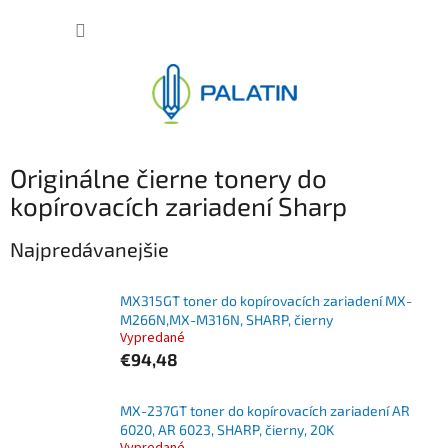
Prejsť
NÁKUP
na
obsah
KOŠÍK
Originálne čierne tonery do
kopírovacích zariadení Sharp
Najpredávanejšie
MX315GT toner do kopírovacích zariadení MX-
M266N,MX-M316N, SHARP, čierny
Vypredané
€94,48
MX-237GT toner do kopírovacích zariadení AR
6020, AR 6023, SHARP, čierny, 20K