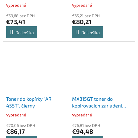
6020, AR 6023, SHARP,
Vypredané
Vypredané
čierny, 20K
€59,68 bez DPH
€65,21 bez DPH
€73,41
€80,21
Do košíka
Do košíka
Toner do kopírky "AR
MX315GT toner do
455T", čierny
kopírovacích zariadení
MX-M266N,MX-M316N,
Vypredané
Vypredané
SHARP, čierny
€70,06 bez DPH
€76,81 bez DPH
€86,17
€94,48