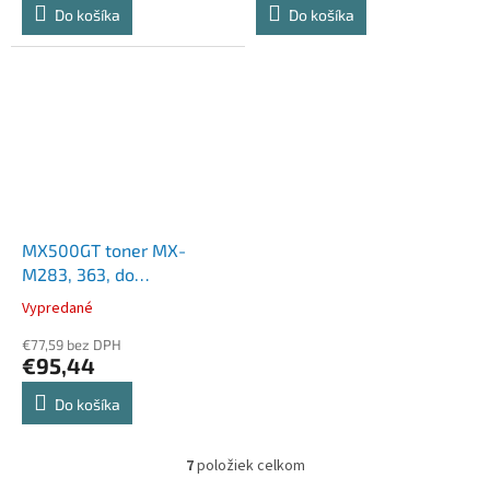
Do košíka
Do košíka
MX500GT toner MX-
M283, 363, do
kopírovacích zariadení
Vypredané
453, SHARP fekete, 40k
€77,59 bez DPH
€95,44
Do košíka
7
položiek celkom
O