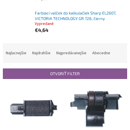
Farbiaci valček do kalkulačiek Sharp EL2607,
VICTORIA TECHNOLOGY GR 728, čierny
Vypredané
€4,64
R
a
Najlacnejšie
Najdrahšie
Najpredávanejšie
Abecedne
d
e
n
OTVORIŤ FILTER
i
e
V
p
ý
r
p
o
i
d
s
u
p
k
r
t