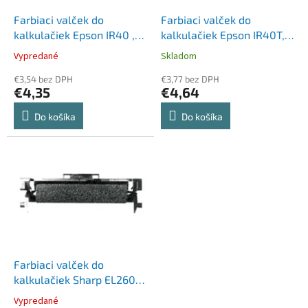
o
o
d
Farbiaci valček do
Farbiaci valček do
v
u
kalkulačiek Epson IR40 ,
kalkulačiek Epson IR40T,
k
VICTORIA TECHNOLOGY GR
VICTORIA TECHNOLOGY GR
Vypredané
Skladom
t
744, čierna
745, červená-čierna
o
€3,54 bez DPH
€3,77 bez DPH
€4,35
€4,64
v
Do košíka
Do košíka
Farbiaci valček do
kalkulačiek Sharp EL2607,
VICTORIA TECHNOLOGY GR
Vypredané