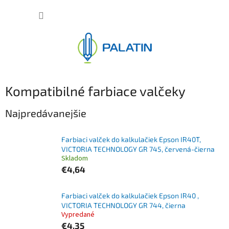
Prejsť
NÁKUP
na
obsah
KOŠÍK
Kompatibilné farbiace valčeky
Najpredávanejšie
Farbiaci valček do kalkulačiek Epson IR40T,
VICTORIA TECHNOLOGY GR 745, červená-čierna
Skladom
€4,64
Farbiaci valček do kalkulačiek Epson IR40 ,
VICTORIA TECHNOLOGY GR 744, čierna
Vypredané
€4,35