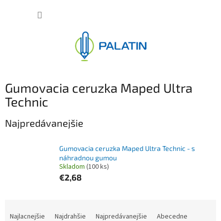
Prejsť
NÁKUP
na
obsah
KOŠÍK
Gumovacia ceruzka Maped Ultra
Technic
Najpredávanejšie
Gumovacia ceruzka Maped Ultra Technic - s
náhradnou gumou
Skladom
(100 ks)
€2,68
R
a
Najlacnejšie
Najdrahšie
Najpredávanejšie
Abecedne