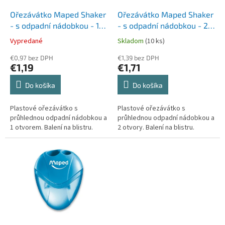
o
o
d
Ořezávátko Maped Shaker
Ořezávátko Maped Shaker
v
u
- s odpadní nádobkou - 1
- s odpadní nádobkou - 2
k
otvor, blistr, mix barev
otvory, blistr, mix barev
Vypredané
Skladom
(10 ks)
t
o
€0,97 bez DPH
€1,39 bez DPH
€1,19
€1,71
v
Do košíka
Do košíka
Plastové ořezávátko s
Plastové ořezávátko s
průhlednou odpadní nádobkou a
průhlednou odpadní nádobkou a
1 otvorem. Balení na blistru.
2 otvory. Balení na blistru.