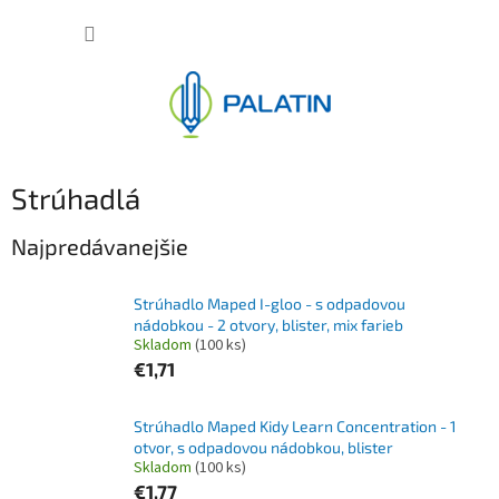
Prejsť
NÁKUP
na
obsah
KOŠÍK
Strúhadlá
Najpredávanejšie
Strúhadlo Maped I-gloo - s odpadovou
nádobkou - 2 otvory, blister, mix farieb
Skladom
(100 ks)
€1,71
Strúhadlo Maped Kidy Learn Concentration - 1
otvor, s odpadovou nádobkou, blister
Skladom
(100 ks)
€1,77