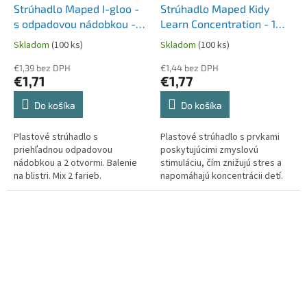
Strúhadlo Maped I-gloo -
Strúhadlo Maped Kidy
s odpadovou nádobkou - 2
Learn Concentration - 1
otvory, blister, mix farieb
otvor, s odpadovou
Skladom
(100 ks)
Skladom
(100 ks)
nádobkou, blister
€1,39 bez DPH
€1,44 bez DPH
€1,71
€1,77
Do košíka
Do košíka
Plastové strúhadlo s
Plastové strúhadlo s prvkami
priehľadnou odpadovou
poskytujúcimi zmyslovú
nádobkou a 2 otvormi. Balenie
stimuláciu, čím znižujú stres a
na blistri. Mix 2 farieb.
napomáhajú koncentrácii detí.
Strúhadlo s 1 otvorom a
odpadovou nádobkou s
otočným prvkom.