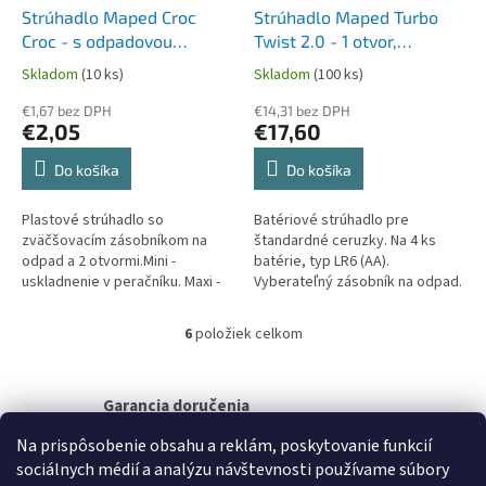
Strúhadlo Maped Croc
Strúhadlo Maped Turbo
Croc - s odpadovou
Twist 2.0 - 1 otvor,
nádobkou - 2 otvory,
elektrické
Skladom
(10 ks)
Skladom
(100 ks)
blister, mix farieb
€1,67 bez DPH
€14,31 bez DPH
€2,05
€17,60
Do košíka
Do košíka
Plastové strúhadlo so
Batériové strúhadlo pre
zväčšovacím zásobníkom na
štandardné ceruzky. Na 4 ks
odpad a 2 otvormi.Mini -
batérie, typ LR6 (AA).
uskladnenie v peračníku. Maxi -
Vyberateľný zásobník na odpad.
na orezávanie ceruziek.Veselý
Jednoduché a rýchle použitie.
dizajn.
Kompaktný a stabilný.
6
položiek celkom
O
v
l
á
Garancia doručenia
d
nepoškodeného tovaru
a
Na prispôsobenie obsahu a reklám, poskytovanie funkcií
c
sociálnych médií a analýzu návštevnosti používame súbory