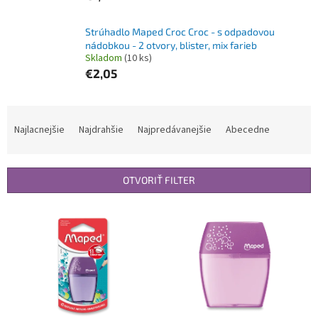
Strúhadlo Maped Croc Croc - s odpadovou
nádobkou - 2 otvory, blister, mix farieb
Skladom
(10 ks)
€2,05
R
a
Najlacnejšie
Najdrahšie
Najpredávanejšie
Abecedne
d
e
n
OTVORIŤ FILTER
i
e
V
p
ý
r
p
o
i
d
s
u
p
k
r
t