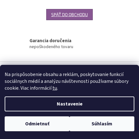
SPÄŤ DO OBCHODU
Garancia doručenia
nepoškodeného tovaru
Z
á
Na prispôsobenie obsahu a reklám, poskytovanie funkcií
Vytvoril Shoptet
p
sociálnych médií a analýzu návštevnosti používame súbory
ä
cookie. Viac informácií
tu
.
t
Copyright 2026
www.palatin.sk
. Všetky práva vyhradené.
Upraviť
i
nastavenie cookies
Nastavenie
e
Odmietnuť
Súhlasím