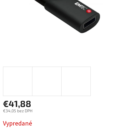
€41,88
€34,05 bez DPH
Jednotková
Vypredané
cena: