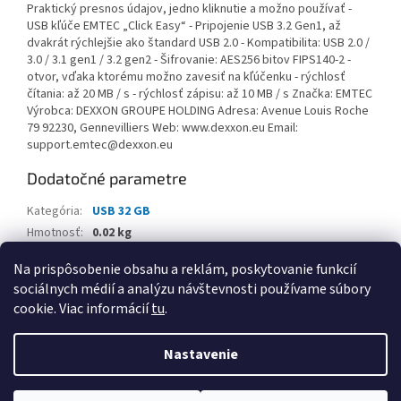
Praktický presnos údajov, jedno kliknutie a možno používať -
USB kľúče EMTEC „Click Easy“ - Pripojenie USB 3.2 Gen1, až
dvakrát rýchlejšie ako štandard USB 2.0 - Kompatibilita: USB 2.0 /
3.0 / 3.1 gen1 / 3.2 gen2 - Šifrovanie: AES256 bitov FIPS140-2 -
otvor, vďaka ktorému možno zavesiť na kľúčenku - rýchlosť
čítania: až 20 MB / s - rýchlosť zápisu: až 10 MB / s Značka: EMTEC
Výrobca: DEXXON GROUPE HOLDING Adresa: Avenue Louis Roche
79 92230, Gennevilliers Web: www.dexxon.eu Email:
support.emtec@dexxon.eu
Dodatočné parametre
Kategória
:
USB 32 GB
Hmotnosť
:
0.02 kg
EAN
:
3126170173331
Na prispôsobenie obsahu a reklám, poskytovanie funkcií
sociálnych médií a analýzu návštevnosti používame súbory
Z
cookie. Viac informácií
tu
.
á
Vytvoril Shoptet
p
Nastavenie
ä
t
Copyright 2026
www.palatin.sk
. Všetky práva vyhradené.
Upraviť