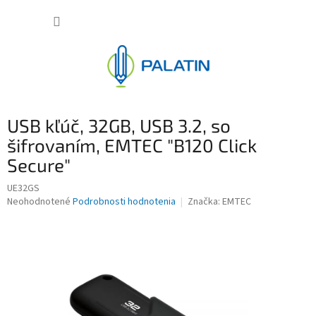
Prejsť
NÁKUP
na
obsah
KOŠÍK
USB kľúč, 32GB, USB 3.2, so
šifrovaním, EMTEC "B120 Click
Secure"
UE32GS
Priemerné
Neohodnotené
Podrobnosti hodnotenia
Značka:
EMTEC
hodnotenie
produktu
je
0,0
z
5
hviezdičiek.