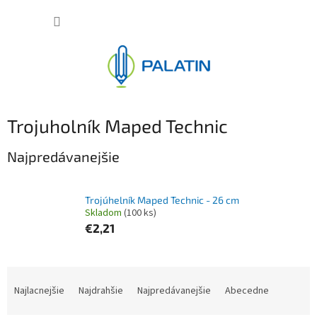
Prejsť
NÁKUP
na
obsah
KOŠÍK
Trojuholník Maped Technic
Najpredávanejšie
Trojúhelník Maped Technic - 26 cm
Skladom
(100 ks)
€2,21
R
a
Najlacnejšie
Najdrahšie
Najpredávanejšie
Abecedne
d