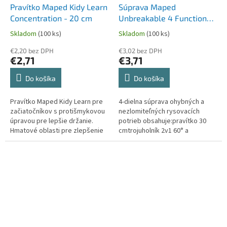
Pravítko Maped Kidy Learn
Súprava Maped
Concentration - 20 cm
Unbreakable 4 Functions -
3-dielna súprava, mix
Skladom
(100 ks)
Skladom
(100 ks)
farieb
€2,20 bez DPH
€3,02 bez DPH
€2,71
€3,71
Do košíka
Do košíka
Pravítko Maped Kidy Learn pre
4-dielna súprava ohybných a
začiatočníkov s protišmykovou
nezlomiteľných rysovacích
úpravou pre lepšie držanie.
potrieb obsahuje:pravítko 30
Hmatové oblasti pre zlepšenie
cmtrojuholník 2v1 60° a
koncentrácie. Dĺžka 20 cm.
45°uhlomer 180°/ 12 cmMix
farieb (zelená, modrá).