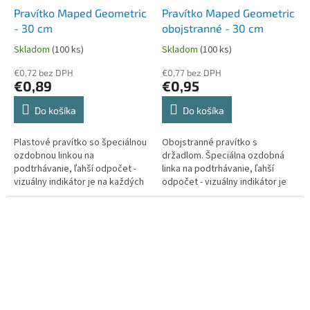
Pravítko Maped Geometric
Pravítko Maped Geometric
- 30 cm
obojstranné - 30 cm
Skladom
(100 ks)
Skladom
(100 ks)
€0,72 bez DPH
€0,77 bez DPH
€0,89
€0,95
Do košíka
Do košíka
Plastové pravítko so špeciálnou
Obojstranné pravítko s
ozdobnou linkou na
držadlom. Špeciálna ozdobná
podtrhávanie, ľahší odpočet -
linka na podtrhávanie, ľahší
vizuálny indikátor je na každých
odpočet - vizuálny indikátor je
5 mm.
na každých 5 mm.
Vysokokvalitné značenie,
stupnice sú natlačené...