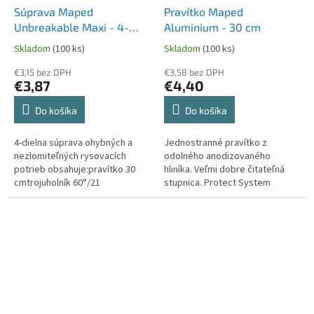
Súprava Maped
Pravítko Maped
Unbreakable Maxi - 4-
Aluminium - 30 cm
dielna súprava, mix farieb
Skladom
(100 ks)
Skladom
(100 ks)
€3,15 bez DPH
€3,58 bez DPH
€3,87
€4,40
Do košíka
Do košíka
4-dielna súprava ohybných a
Jednostranné pravítko z
nezlomiteľných rysovacích
odolného anodizovaného
potrieb obsahuje:pravítko 30
hliníka. Veľmi dobre čitateľná
cmtrojuholník 60°/21
stupnica. Protect System
cmtrojuholník 45°/21 cmuhlomer
ochrana koncových častí.
180°/12 cmMix farieb (zelená,
modrá).