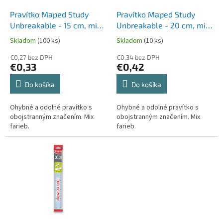
o
o
d
Pravítko Maped Study
Pravítko Maped Study
v
u
Unbreakable - 15 cm, mix
Unbreakable - 20 cm, mix
k
farieb
farieb
Skladom
(100 ks)
Skladom
(10 ks)
t
o
€0,27 bez DPH
€0,34 bez DPH
€0,33
€0,42
v
Do košíka
Do košíka
Ohybné a odolné pravítko s
Ohybné a odolné pravítko s
obojstranným značením. Mix
obojstranným značením. Mix
farieb.
farieb.