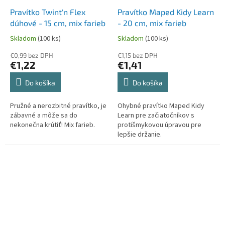
Pravítko Twint'n Flex
Pravítko Maped Kidy Learn
dúhové - 15 cm, mix farieb
- 20 cm, mix farieb
Skladom
(100 ks)
Skladom
(100 ks)
€0,99 bez DPH
€1,15 bez DPH
€1,22
€1,41
Do košíka
Do košíka
Pružné a nerozbitné pravítko, je
Ohybné pravítko Maped Kidy
zábavné a môže sa do
Learn pre začiatočníkov s
nekonečna krútiť! Mix farieb.
protišmykovou úpravou pre
lepšie držanie.