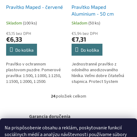
Pravítko Maped - červené
Pravítko Maped
Aluminium - 50 cm
Skladom
(100 ks)
Skladom
(50 ks)
€5,15 bez DPH
€5,94 bez DPH
€6,33
€7,31
Do košíka
Do košíka
Pravítko v ochrannom
Jednostranné pravítko z
plastovom puzdre. Pomerové
odolného anodizovaného
pravítka: 1:500, 1:1000, 1:1250,
hliníka. Veľmi dobre čitateľná
1:1500, 1:2000, 1:2500.
stupnica. Protect System
ochrana koncových častí.
24
položiek celkom
O
v
l
á
Garancia doručenia
d
nepoškodeného tovaru
a
Na prispôsobenie obsahu a reklám, poskytovanie funkcií
c
sociálnych médií a analýzu návštevnosti používame súbory