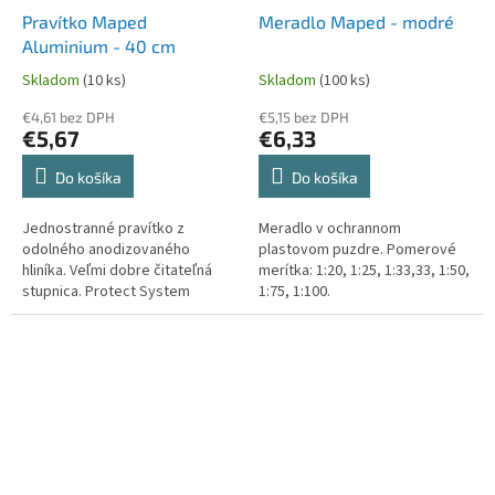
Pravítko Maped
Meradlo Maped - modré
Aluminium - 40 cm
Skladom
(10 ks)
Skladom
(100 ks)
€4,61 bez DPH
€5,15 bez DPH
€5,67
€6,33
Do košíka
Do košíka
Jednostranné pravítko z
Meradlo v ochrannom
odolného anodizovaného
plastovom puzdre. Pomerové
hliníka. Veľmi dobre čitateľná
merítka: 1:20, 1:25, 1:33,33, 1:50,
stupnica. Protect System
1:75, 1:100.
ochrana koncových častí.