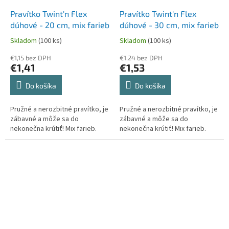
Pravítko Twint'n Flex
Pravítko Twint'n Flex
dúhové - 20 cm, mix farieb
dúhové - 30 cm, mix farieb
Skladom
(100 ks)
Skladom
(100 ks)
€1,15 bez DPH
€1,24 bez DPH
€1,41
€1,53
Do košíka
Do košíka
Pružné a nerozbitné pravítko, je
Pružné a nerozbitné pravítko, je
zábavné a môže sa do
zábavné a môže sa do
nekonečna krútiť! Mix farieb.
nekonečna krútiť! Mix farieb.