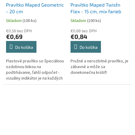
Pravítko Maped Geometric
Pravítko Maped Twist´n
- 20 cm
Flex - 15 cm, mix farieb
Skladom
(100 ks)
Skladom
(100 ks)
€0,56 bez DPH
€0,68 bez DPH
€0,69
€0,84
Do košíka
Do košíka
Plastové pravítko so špeciálnou
Pružné a nerozbitné pravítko, je
ozdobnou linkou na
zábavné a môže sa
podtrhávanie, ľahší odpočet -
donekonečna krútiť!
vizuálny indikátor je na každých
5 mm.