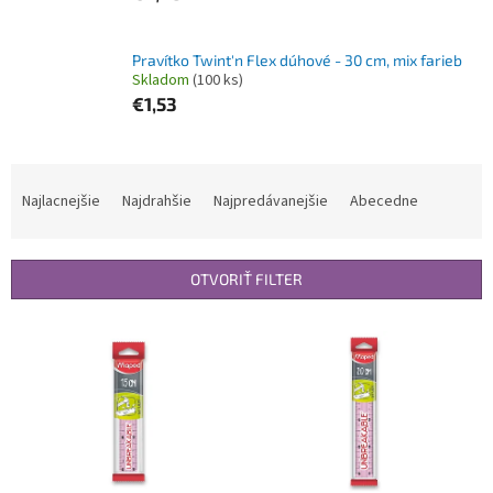
Pravítko Twint'n Flex dúhové - 30 cm, mix farieb
Skladom
(100 ks)
€1,53
R
a
Najlacnejšie
Najdrahšie
Najpredávanejšie
Abecedne
d
e
n
OTVORIŤ FILTER
i
e
V
p
ý
r
p
o
i
d
s
u
p
k
r
t