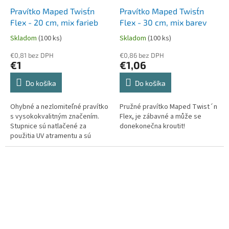
Pravítko Maped Twist´n
Pravítko Maped Twist´n
Flex - 20 cm, mix farieb
Flex - 30 cm, mix barev
Skladom
(100 ks)
Skladom
(100 ks)
€0,81 bez DPH
€0,86 bez DPH
€1
€1,06
Do košíka
Do košíka
Ohybné a nezlomiteľné pravítko
Pružné pravítko Maped Twist´n
s vysokokvalitným značením.
Flex, je zábavné a může se
Stupnice sú natlačené za
donekonečna kroutit!
použitia UV atramentu a sú
maximálne odolné.