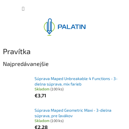
Prejsť
NÁKUP
na
obsah
KOŠÍK
Pravítka
Najpredávanejšie
Súprava Maped Unbreakable 4 Functions - 3-
dielna súprava, mix farieb
Skladom
(100 ks)
€3,71
Súprava Maped Geometric Maxi - 3-dielna
súprava, pre ľavákov
Skladom
(100 ks)
€2,28