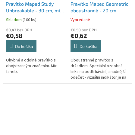
Pravítko Maped Study
Pravítko Maped Geometric
Unbreakable - 30 cm, mix
oboustranné - 20 cm
farieb
Skladom
(100 ks)
Vypredané
€0,47 bez DPH
€0,50 bez DPH
€0,58
€0,62
Do košíka
Do košíka
Ohybné a odolné pravítko s
Oboustranné pravítko s
obojstranným značením. Mix
držadlem. Speciální ozdobná
farieb.
linka na podtrhávání, snadnější
odečet - vizuální indikátor je na
každých 5 mm. Vysoce kvalitní
značení, stupnice jsou...