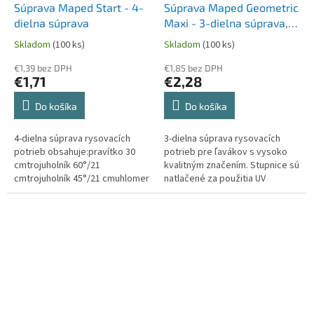
Súprava Maped Start - 4-
Súprava Maped Geometric
dielna súprava
Maxi - 3-dielna súprava,
pre ľavákov
Skladom
(100 ks)
Skladom
(100 ks)
€1,39 bez DPH
€1,85 bez DPH
€1,71
€2,28
Do košíka
Do košíka
4-dielna súprava rysovacích
3-dielna súprava rysovacích
potrieb obsahuje:pravítko 30
potrieb pre ľavákov s vysoko
cmtrojuholník 60°/21
kvalitným značením. Stupnice sú
cmtrojuholník 45°/21 cmuhlomer
natlačené za použitia UV
180°/12 cm
atramentu a sú maximálne
odolné.Súprava
obsahuje:pravítko 30...