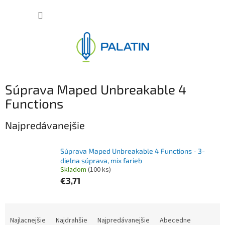
Prejsť
NÁKUP
na
obsah
KOŠÍK
Súprava Maped Unbreakable 4
Functions
Najpredávanejšie
Súprava Maped Unbreakable 4 Functions - 3-
dielna súprava, mix farieb
Skladom
(100 ks)
€3,71
R
a
Najlacnejšie
Najdrahšie
Najpredávanejšie
Abecedne