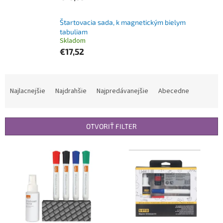
Štartovacia sada, k magnetickým bielym
tabuliam
Skladom
€17,52
R
a
Najlacnejšie
Najdrahšie
Najpredávanejšie
Abecedne
d
e
n
OTVORIŤ FILTER
i
e
V
p
ý
r
p
o
i
d
s
u
p
k
r
t