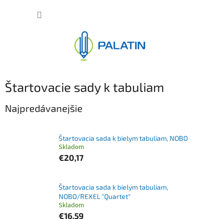
Prejsť
NÁKUP
na
obsah
KOŠÍK
Štartovacie sady k tabuliam
Najpredávanejšie
Štartovacia sada k bielym tabuliam, NOBO
Skladom
€20,17
Štartovacia sada k bielym tabuliam,
NOBO/REXEL "Quartet"
Skladom
€16,59