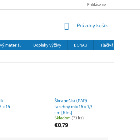
 OSOBNÝCH ÚDAJOV
Prihlásenie
NÁKUPNÝ
Prázdny košík
KOŠÍK
vý materiál
Doplnky výživy
DONAU
Tlačivá
MAPED
ik
Škraboška (PAP)
5 x 16
farebný mix 16 x 7,3
cm [6 ks]
Skladom
(73 ks)
€0,79