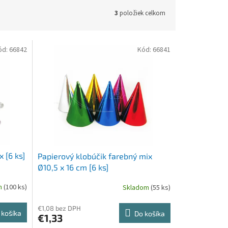
3
položiek celkom
ód:
66842
Kód:
66841
 [6 ks]
Papierový klobúčik farebný mix
Ø10,5 x 16 cm [6 ks]
m
(100 ks)
Skladom
(55 ks)
€1,08 bez DPH
 košíka
Do košíka
€1,33