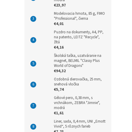
€23,97
Modelovacia hmota, 85 g, FIMO
"Professional", čierna
€4,01
Puzdro na dokumenty, A4, PP,
na patento, LEITZ "Recycle",
žltá
€4,16
Školská taška, uzatváranie na
magnet, BELMIL "Classy Plus
World of Dragons"
€94,32
Ozdobná dierovačka, 25 mm,
snehová vločka
€5,74
Gélové pero, 0,38 mm, s
vrchnákom, ZEBRA "Jimnie",
modrá
€1,61
Liner, sada, 0,4 mm, UNI „Emott
Vivid“, 5 rôznych farieb
€7,23