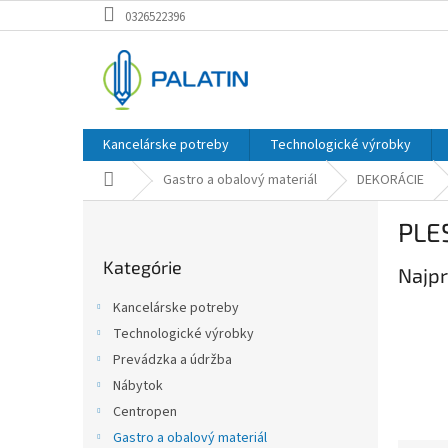
Prejsť
0326522396
na
obsah
Kancelárske potreby
Technologické výrobky
Domov
Gastro a obalový materiál
DEKORÁCIE
B
PLE
o
Preskočiť
č
Kategórie
kategórie
Najpr
n
ý
Kancelárske potreby
p
Technologické výrobky
a
Prevádzka a údržba
n
e
Nábytok
l
Centropen
Gastro a obalový materiál