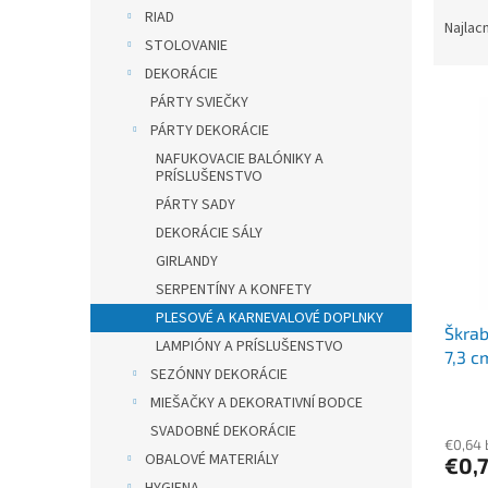
R
RIAD
a
Najlac
STOLOVANIE
d
e
DEKORÁCIE
V
n
PÁRTY SVIEČKY
ý
i
PÁRTY DEKORÁCIE
p
e
NAFUKOVACIE BALÓNIKY A
i
p
PRÍSLUŠENSTVO
s
r
PÁRTY SADY
p
o
DEKORÁCIE SÁLY
r
d
GIRLANDY
o
u
d
k
SERPENTÍNY A KONFETY
u
t
PLESOVÉ A KARNEVALOVÉ DOPLNKY
Škrab
k
o
LAMPIÓNY A PRÍSLUŠENSTVO
7,3 c
t
v
SEZÓNNY DEKORÁCIE
o
MIEŠAČKY A DEKORATIVNÍ BODCE
v
SVADOBNÉ DEKORÁCIE
€0,64
OBALOVÉ MATERIÁLY
€0,