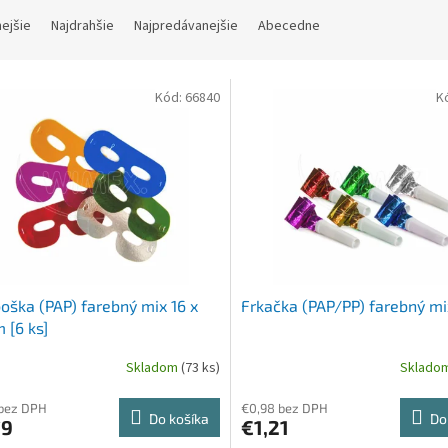
nejšie
Najdrahšie
Najpredávanejšie
Abecedne
Kód:
66840
K
oška (PAP) farebný mix 16 x
Frkačka (PAP/PP) farebný mix
m [6 ks]
Skladom
(73 ks)
Sklado
 bez DPH
€0,98 bez DPH
Do košíka
Do
79
€1,21