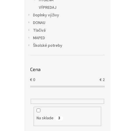
HYGIENA
VÝPREDAJ
Doplnky výživy
DONAU
Tlačivá
MAPED
Školské potreby
Cena
€
0
€
2
Na sklade
3