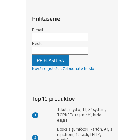
Prihlásenie
E-mail
Heslo
PRIHLÁSIŤ SA
Nová registrácia
Zabudnuté heslo
Top 10 produktov
Tekuté mydlo, 1 l, S4 systém,
TORK "Extra jemné", biela
€6,51
Doska s gumičkou, kartón, A4, s
registrom, 12 častí, LEITZ,
modrá