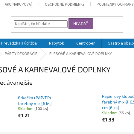
AKO NAKUPOVAŤ
OBCHODNÉ PODMIENKY
PODMIENKY OCHRANY
HĽADAŤ
Prevádzka a údržba
Nábytok
Centropen
Gastro a obalo
PÁRTY DEKORÁCIE
PLESOVÉ A KARNEVALOVÉ DOPLNKY
SOVÉ A KARNEVALOVÉ DOPLNKY
edávanejšie
Papierový klobúč
Frkačka (PAP/PP)
farebný mix Ø10,
farebný mix [6 ks]
cm [6 ks]
Skladom
(100 ks)
Skladom
(55 ks)
€1,21
€1,33