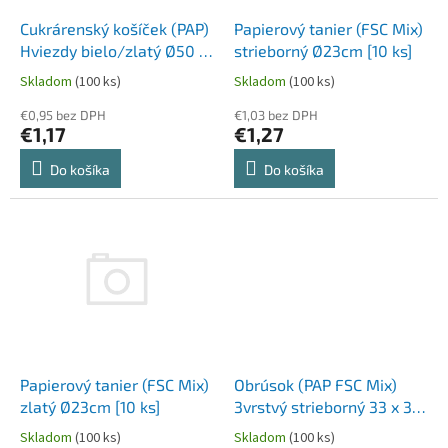
o
o
d
Papierový tanier (FSC Mix)
Cukrárenský košíček (PAP)
v
u
strieborný Ø23cm [10 ks]
Hviezdy bielo/zlatý Ø50 x
k
30 mm [40 ks]
Skladom
(100 ks)
Skladom
(100 ks)
t
o
€1,03 bez DPH
€0,95 bez DPH
€1,27
€1,17
v
Do košíka
Do košíka
Papierový tanier (FSC Mix)
Obrúsok (PAP FSC Mix)
zlatý Ø23cm [10 ks]
3vrstvý strieborný 33 x 33
cm [20 ks]
Skladom
(100 ks)
Skladom
(100 ks)