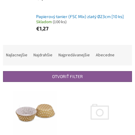
Papierový tanier (FSC Mix) zlatý Ø23cm [10 ks]
Skladom
(100 ks)
€1,27
R
a
Najlacnejšie
Najdrahšie
Najpredávanejšie
Abecedne
d
e
n
OTVORIŤ FILTER
i
e
V
p
ý
r
p
o
i
d
s
u
p
k
r
t