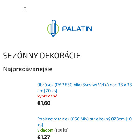
Prejsť
NÁKUP
na
obsah
KOŠÍK
SEZÓNNY DEKORÁCIE
Najpredávanejšie
Obrúsok (PAP FSC Mix) 3vrstvý Veľká noc 33 x 33
cm [20 ks]
Vypredané
€1,60
Papierový tanier (FSC Mix) strieborný Ø23cm [10
ks]
Skladom
(100 ks)
€1,27