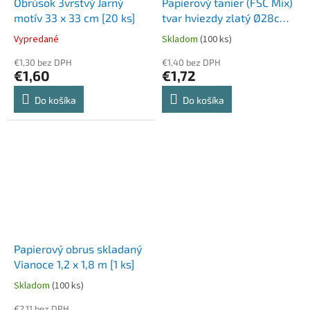
Obrúsok 3vrstvý Jarný
Papierový tanier (FSC Mix)
motív 33 x 33 cm [20 ks]
tvar hviezdy zlatý Ø28cm
[6 ks]
Vypredané
Skladom
(100 ks)
€1,30 bez DPH
€1,40 bez DPH
€1,60
€1,72
Do košíka
Do košíka
Papierový obrus skladaný
Vianoce 1,2 x 1,8 m [1 ks]
Skladom
(100 ks)
€2,11 bez DPH