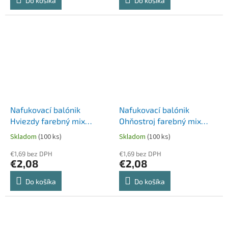
Do košíka
Do košíka
Nafukovací balónik
Nafukovací balónik
Hviezdy farebný mix
Ohňostroj farebný mix
Ø30cm `L` [5 ks]
Ø30cm `L` [5 ks]
Skladom
(100 ks)
Skladom
(100 ks)
€1,69 bez DPH
€1,69 bez DPH
€2,08
€2,08
Do košíka
Do košíka