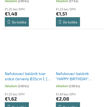
Skladom
(100 ks)
Skladom
(57 ks)
€1,20 bez DPH
€1,23 bez DPH
€1,48
€1,51
Do košíka
Do košíka
Nafukovací balónik tvar
Nafukovací balónik
srdce červený Ø35cm `L` [5
"HAPPY BIRTHDAY"
ks]
farebný mix Ø30cm `L` [5
Skladom
(100 ks)
Skladom
(100 ks)
ks]
€1,32 bez DPH
€1,69 bez DPH
€1,62
€2,08