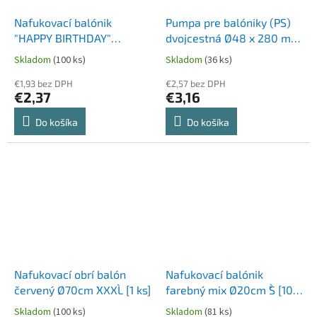
Nafukovací balónik
Pumpa pre balóniky (PS)
"HAPPY BIRTHDAY"
dvojcestná Ø48 x 280 mm
farebný mix Ø25cm `M` [10
[1 ks]
Skladom
(100 ks)
Skladom
(36 ks)
ks]
€1,93 bez DPH
€2,57 bez DPH
€2,37
€3,16
Do košíka
Do košíka
Nafukovací obrí balón
Nafukovací balónik
červený Ø70cm `XXXL` [1 ks]
farebný mix Ø20cm `S` [100
ks]
Skladom
(100 ks)
Skladom
(81 ks)