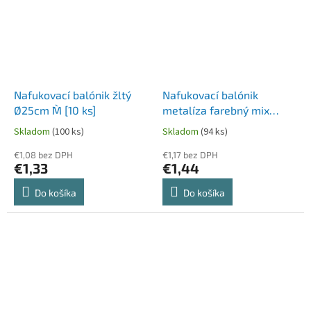
Nafukovací balónik žltý
Nafukovací balónik
Ø25cm `M` [10 ks]
metalíza farebný mix
Ø25cm `M` [10 ks]
Skladom
(100 ks)
Skladom
(94 ks)
€1,08 bez DPH
€1,17 bez DPH
€1,33
€1,44
Do košíka
Do košíka