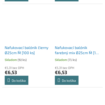
Nafukovací balónik čierny
Nafukovací balónik
Ø25cm `M` [100 ks]
farebný mix Ø25cm `M` [100
ks]
Skladom
(92 ks)
Skladom
(71 ks)
€5,31 bez DPH
€5,31 bez DPH
€6,53
€6,53
Do košíka
Do košíka