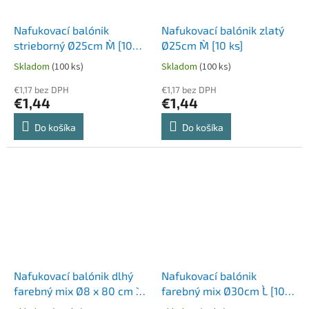
Nafukovací balónik
Nafukovací balónik zlatý
strieborný Ø25cm `M` [10
Ø25cm `M` [10 ks]
ks]
Skladom
(100 ks)
Skladom
(100 ks)
€1,17 bez DPH
€1,17 bez DPH
€1,44
€1,44
Do košíka
Do košíka
Nafukovací balónik dlhý
Nafukovací balónik
farebný mix Ø8 x 80 cm `L`
farebný mix Ø30cm `L` [10
[10 ks]
ks]