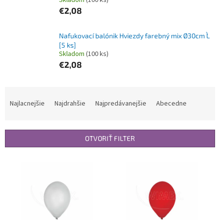
Skladom
(100 ks)
€2,08
Nafukovací balónik Hviezdy farebný mix Ø30cm `L`
[5 ks]
Skladom
(100 ks)
€2,08
R
a
Najlacnejšie
Najdrahšie
Najpredávanejšie
Abecedne
d
e
n
OTVORIŤ FILTER
i
e
V
p
ý
r
p
o
i
d
s
u
p