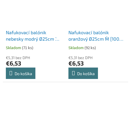
Nafukovací balónik
Nafukovací balónik
nebesky modrý Ø25cm `M`
oranžový Ø25cm `M` [100
[100 ks]
ks]
Skladom
(71 ks)
Skladom
(92 ks)
€5,31 bez DPH
€5,31 bez DPH
€6,53
€6,53
Do košíka
Do košíka