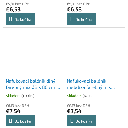
€5,31 bez DPH
€5,31 bez DPH
€6,53
€6,53
Do košíka
Do košíka
Nafukovací balónik dlhý
Nafukovací balónik
farebný mix Ø8 x 80 cm `L`
metalíza farebný mix
[100 ks]
Ø25cm `M` [100 ks]
Skladom
(100 ks)
Skladom
(62 ks)
€6,13 bez DPH
€6,13 bez DPH
€7,54
€7,54
Do košíka
Do košíka