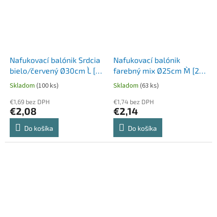
Nafukovací balónik Srdcia
Nafukovací balónik
bielo/červený Ø30cm `L` [5
farebný mix Ø25cm `M` [20
ks]
ks]
Skladom
(100 ks)
Skladom
(63 ks)
€1,69 bez DPH
€1,74 bez DPH
€2,08
€2,14
Do košíka
Do košíka