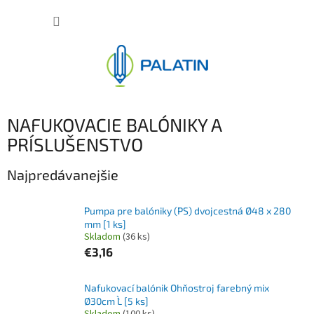
Prejsť
NÁKUP
na
obsah
KOŠÍK
NAFUKOVACIE BALÓNIKY A
PRÍSLUŠENSTVO
Najpredávanejšie
Pumpa pre balóniky (PS) dvojcestná Ø48 x 280
mm [1 ks]
Skladom
(36 ks)
€3,16
Nafukovací balónik Ohňostroj farebný mix
Ø30cm `L` [5 ks]