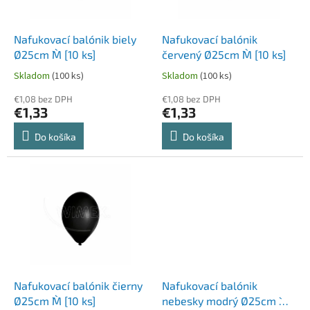
k
r
t
o
o
d
Nafukovací balónik biely
Nafukovací balónik
v
u
Ø25cm `M` [10 ks]
červený Ø25cm `M` [10 ks]
k
Skladom
(100 ks)
Skladom
(100 ks)
t
o
€1,08 bez DPH
€1,08 bez DPH
€1,33
€1,33
v
Do košíka
Do košíka
Nafukovací balónik čierny
Nafukovací balónik
Ø25cm `M` [10 ks]
nebesky modrý Ø25cm `M`