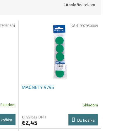
10
položiek celkom
97950601
Kód:
997950009
MAGNETY 9795
Skladom
Skladom
€1,99 bez DPH
 košíka
Do košíka
€2,45