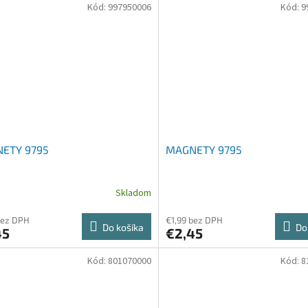
Kód:
997950006
Kód:
9
ETY 9795
MAGNETY 9795
Skladom
bez DPH
€1,99 bez DPH
Do košíka
Do
45
€2,45
Kód:
801070000
Kód:
8