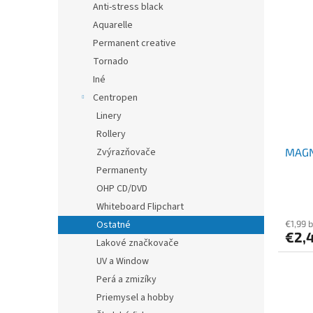
Anti-stress black
Aquarelle
Permanent creative
Tornado
Iné
Centropen
Linery
Rollery
Zvýrazňovače
MAGN
Permanenty
OHP CD/DVD
Whiteboard Flipchart
Ostatné
€1,99 
€2,
Lakové značkovače
UV a Window
Perá a zmizíky
Priemysel a hobby