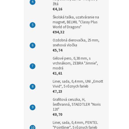
žltá
€4,16
Školská taška, uzatváranie na
magnet, BELMIL "Classy Plus
World of Dragons"
€94,32
Ozdobná dierovačka, 25 mm,
snehová vločka
€5,74
Gélové pero, 0,38 mm, s
vrchnákom, ZEBRA "Jimnie",
modrá
€1,61
Liner, sada, 0,4 mm, UNI „Emott
Vivid“, 5 rôznych farieb
€7,23
Grafitová ceruzka, H,
šesťhranná, STAEDTLER "Noris
120"
€0,70
Liner, sada, 0,4 mm, PENTEL
"Pointliner", 5 rôznych farieb