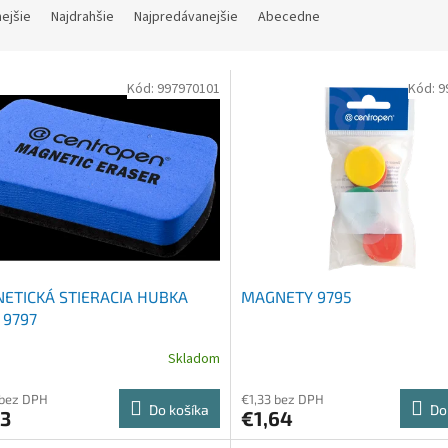
nejšie
Najdrahšie
Najpredávanejšie
Abecedne
Kód:
997970101
Kód:
9
ETICKÁ STIERACIA HUBKA
MAGNETY 9795
9797
Skladom
 bez DPH
€1,33 bez DPH
Do košíka
Do
03
€1,64