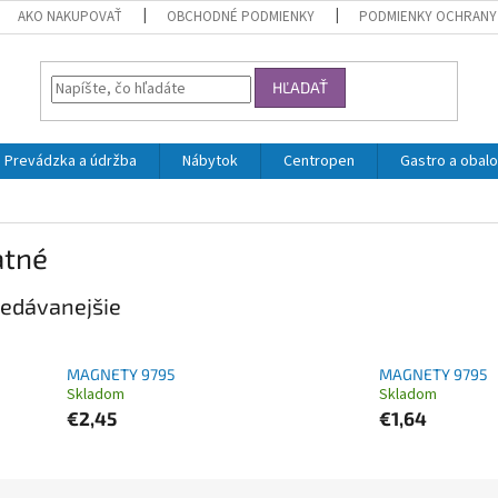
AKO NAKUPOVAŤ
OBCHODNÉ PODMIENKY
PODMIENKY OCHRANY
HĽADAŤ
Prevádzka a údržba
Nábytok
Centropen
Gastro a obalo
atné
edávanejšie
MAGNETY 9795
MAGNETY 9795
Skladom
Skladom
€2,45
€1,64