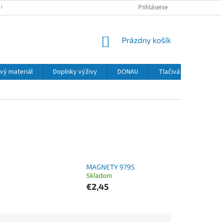
 OSOBNÝCH ÚDAJOV
Prihlásenie
NÁKUPNÝ
Prázdny košík
KOŠÍK
vý materiál
Doplnky výživy
DONAU
Tlačivá
MAPED
MAGNETY 9795
Skladom
€2,45