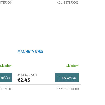
97950004
Kód:
997950001
MAGNETY 9795
Skladom
Skladom
€1,99 bez DPH
 košíka
Do košíka
€2,45
11070000
Kód:
995900000