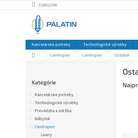
Prejsť
0326522396
na
obsah
Kancelárske potreby
Technologické výrobky
Domov
Centropen
Centropen
Ostatné
B
Ost
o
Preskočiť
č
Kategórie
kategórie
Najpr
n
ý
Kancelárske potreby
p
Technologické výrobky
a
Prevádzka a údržba
n
e
Nábytok
l
Centropen
Linery
R