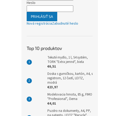
Heslo
PRIHLÁSIŤ SA
Nová registrácia
Zabudnuté heslo
Top 10 produktov
Tekuté mydlo, 1 l, S4 systém,
TORK "Extra jemné", biela
€6,51
Doska s gumičkou, kartón, A4, s
registrom, 12 častí, LEITZ,
modrá
€23,97
Modelovacia hmota, 85 g, FIMO
"Professional", čierna
€4,01
Puzdro na dokumenty, A4, PP,
na patento, LEITZ "Recycle",