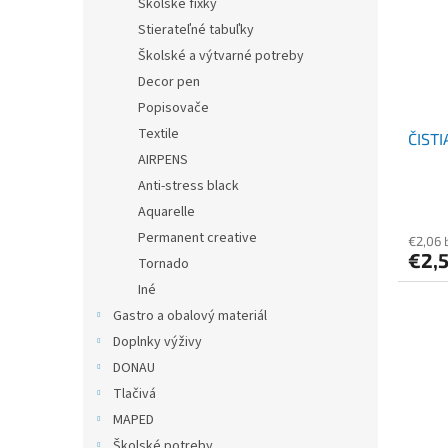
Školské fixky
Stierateľné tabuľky
Školské a výtvarné potreby
Decor pen
Popisovače
Textile
ČIST
AIRPENS
Anti-stress black
Aquarelle
Permanent creative
€2,06 
€2,
Tornado
Iné
Gastro a obalový materiál
Doplnky výživy
DONAU
Tlačivá
MAPED
Školské potreby