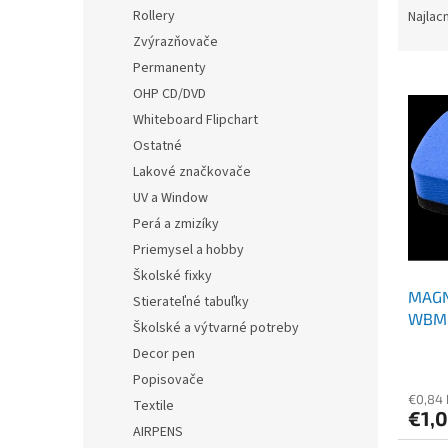
a
Rollery
Najlac
d
Zvýrazňovače
e
Permanenty
V
n
OHP CD/DVD
ý
i
Whiteboard Flipchart
p
e
i
p
Ostatné
s
r
Lakové značkovače
p
o
UV a Window
r
d
Perá a zmizíky
o
u
Priemysel a hobby
d
k
Školské fixky
u
t
MAGN
k
o
Stierateľné tabuľky
WBM 
t
v
Školské a výtvarné potreby
o
Decor pen
v
Popisovače
€0,84
Textile
€1,
AIRPENS