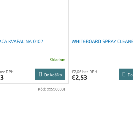
IACA KVAPALINA 0107
WHITEBOARD SPRAY CLEANE
Skladom
bez DPH
€2,06 bez DPH
Do košíka
Do
53
€2,53
Kód:
995900001