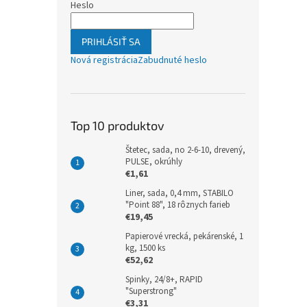
Heslo
PRIHLÁSIŤ SA
Nová registrácia
Zabudnuté heslo
Top 10 produktov
Štetec, sada, no 2-6-10, drevený,
PULSE, okrúhly
€1,61
Liner, sada, 0,4 mm, STABILO
"Point 88", 18 rôznych farieb
€19,45
Papierové vrecká, pekárenské, 1
kg, 1500 ks
€52,62
Spinky, 24/8+, RAPID
"Superstrong"
€3,31