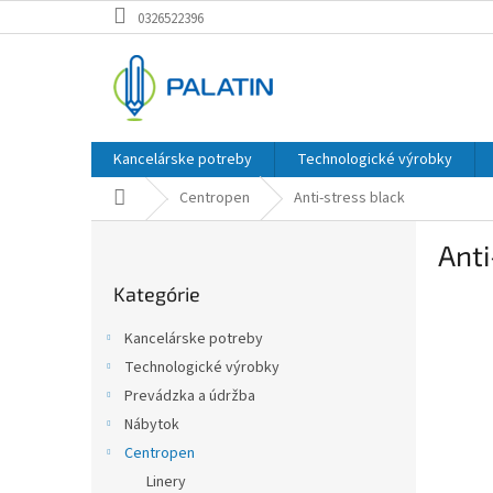
Prejsť
0326522396
na
obsah
Kancelárske potreby
Technologické výrobky
Domov
Centropen
Anti-stress black
B
Anti
o
Preskočiť
č
Kategórie
kategórie
n
ý
Kancelárske potreby
p
Technologické výrobky
a
Prevádzka a údržba
n
e
Nábytok
l
Centropen
Linery