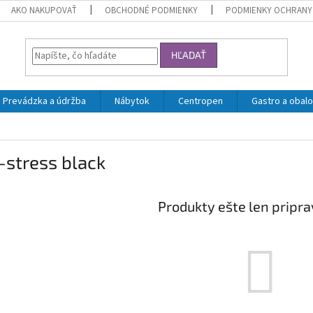
AKO NAKUPOVAŤ
OBCHODNÉ PODMIENKY
PODMIENKY OCHRANY
HĽADAŤ
Prevádzka a údržba
Nábytok
Centropen
Gastro a obalo
-stress black
Produkty ešte len pripr