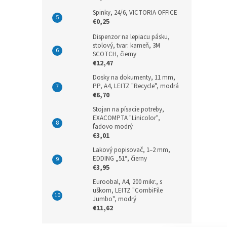
Spinky, 24/6, VICTORIA OFFICE
€0,25
Dispenzor na lepiacu pásku,
stolový, tvar: kameň, 3M
SCOTCH, čierny
€12,47
Dosky na dokumenty, 11 mm,
PP, A4, LEITZ "Recycle", modrá
€6,70
Stojan na písacie potreby,
EXACOMPTA "Linicolor",
ľadovo modrý
€3,01
Lakový popisovač, 1–2 mm,
EDDING „51“, čierny
€3,95
Euroobal, A4, 200 mikr., s
uškom, LEITZ "CombiFile
Jumbo", modrý
€11,62