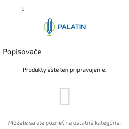
Prejsť
NÁKUP
na
obsah
KOŠÍK
Popisovače
Produkty ešte len pripravujeme.
Môžete sa ale pozrieť na ostatné kategórie.