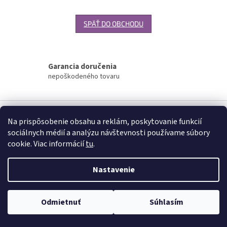
SPÄŤ DO OBCHODU
Garancia doručenia
nepoškodeného tovaru
Z
á
Na prispôsobenie obsahu a reklám, poskytovanie funkcií
Vytvoril Shoptet
p
sociálnych médií a analýzu návštevnosti používame súbory
ä
cookie. Viac informácií
tu
.
t
Copyright 2026
www.palatin.sk
. Všetky práva vyhradené.
Upraviť
i
nastavenie cookies
Nastavenie
e
Odmietnuť
Súhlasím