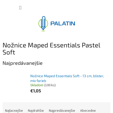
Prejsť
NÁKUP
na
obsah
KOŠÍK
Nožnice Maped Essentials Pastel
Soft
Najpredávanejšie
Nožnice Maped Essentials Soft - 13 cm, blister,
mix farieb
Skladom
(100 ks)
€1,05
R
a
Najlacnejšie
Najdrahšie
Najpredávanejšie
Abecedne