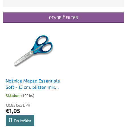
d
e
n
OTVORIŤ FILTER
i
e
V
p
ý
r
p
o
i
d
s
u
p
k
r
t
o
o
d
Nožnice Maped Essentials
v
u
Soft - 13 cm, blister, mix
k
farieb
Skladom
(100 ks)
t
o
€0,85 bez DPH
€1,05
v
Do košíka