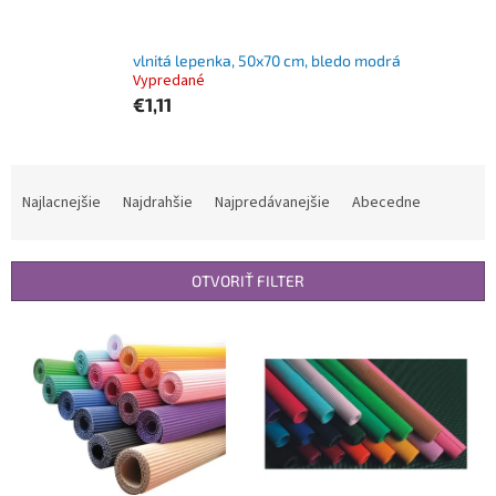
vlnitá lepenka, 50x70 cm, bledo modrá
Vypredané
€1,11
R
a
Najlacnejšie
Najdrahšie
Najpredávanejšie
Abecedne
d
e
n
OTVORIŤ FILTER
i
e
V
p
ý
r
p
o
i
d
s
u
p
k
r
t