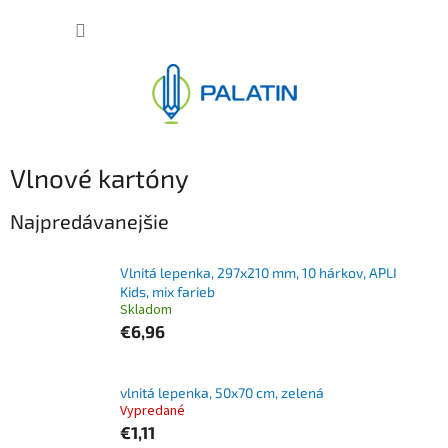
Prejsť
NÁKUP
na
obsah
KOŠÍK
Vlnové kartóny
Najpredávanejšie
Vlnitá lepenka, 297x210 mm, 10 hárkov, APLI
Kids, mix farieb
Skladom
€6,96
vlnitá lepenka, 50x70 cm, zelená
Vypredané
€1,11