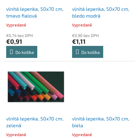
o
o
d
vlnitá lepenka, 50x70 cm,
vlnitá lepenka, 50x70 cm,
v
u
tmavo fialová
bledo modrá
k
Vypredané
Vypredané
t
o
€0,74 bez DPH
€0,90 bez DPH
€0,91
€1,11
v
Do košíka
Do košíka
vlnitá lepenka, 50x70 cm,
vlnitá lepenka, 50x70 cm,
zelená
biela
Vypredané
Vypredané