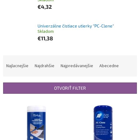
Skladom
€4,32
Univerzálne čistiace utierky "PC-Clene"
Skladom
€11,38
R
a
Najlacnejšie
Najdrahšie
Najpredávanejšie
Abecedne
d
e
n
OTVORIŤ FILTER
i
e
V
p
ý
r
p
o
i
d
s
u
p