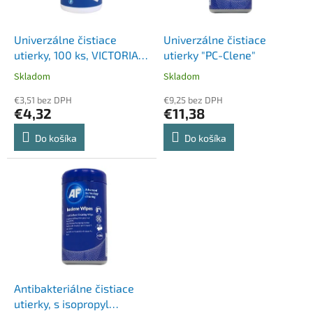
k
r
t
o
o
d
Univerzálne čistiace
Univerzálne čistiace
v
u
utierky, 100 ks, VICTORIA
utierky "PC-Clene"
k
TECHNOLOGY
Skladom
Skladom
t
o
€3,51 bez DPH
€9,25 bez DPH
€4,32
€11,38
v
Do košíka
Do košíka
Antibakteriálne čistiace
utierky, s isopropyl