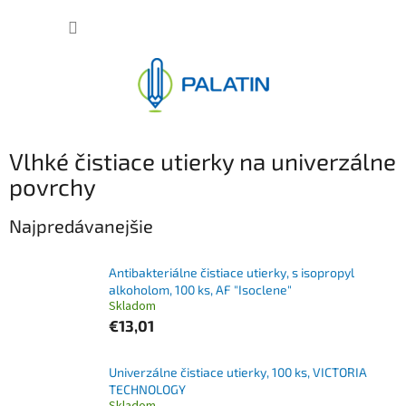
Prejsť
NÁKUP
na
obsah
KOŠÍK
Vlhké čistiace utierky na univerzálne
povrchy
Najpredávanejšie
Antibakteriálne čistiace utierky, s isopropyl
alkoholom, 100 ks, AF "Isoclene"
Skladom
€13,01
Univerzálne čistiace utierky, 100 ks, VICTORIA
TECHNOLOGY