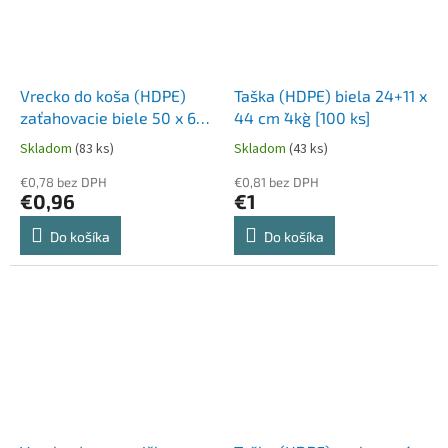
Vrecko do koša (HDPE)
Taška (HDPE) biela 24+11 x
zaťahovacie biele 50 x 60
44 cm `4kg` [100 ks]
cm 30L `M` [20 ks]
Skladom
(83 ks)
Skladom
(43 ks)
€0,78 bez DPH
€0,81 bez DPH
€0,96
€1
Do košíka
Do košíka