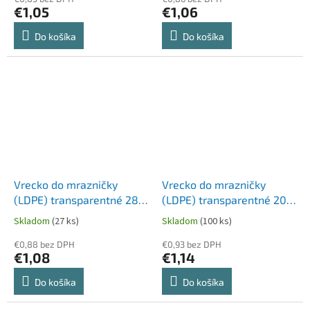
€1,05
€1,06
Do košíka
Do košíka
Vrecko do mrazničky
Vrecko do mrazničky
(LDPE) transparentné 28 x
(LDPE) transparentné 20 x
45 cm 6L `XL` [20 ks]
30 cm 2L `M` [40 ks]
Skladom
(27 ks)
Skladom
(100 ks)
€0,88 bez DPH
€0,93 bez DPH
€1,08
€1,14
Do košíka
Do košíka