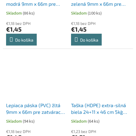
modrá 9mm x 66m pre
zelená 9mm x 66m pre
zatvárací strojček 67999 [1
zatvárací strojček 67999 [1
Skladom
(86 ks)
Skladom
(100 ks)
ks]
ks]
€1,18 bez DPH
€1,18 bez DPH
€1,45
€1,45
Do košíka
Do košíka
Lepiaca páska (PVC) žltá
Taška (HDPE) extra-silná
9mm x 66m pre zatvárací
biela 24+11 x 46 cm `5kg`
strojček 67999 [1 ks]
[100 ks]
Skladom
(94 ks)
Skladom
(64 ks)
€1,18 bez DPH
€1,23 bez DPH