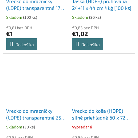
Vrecko do mrazničky
Taška (HDPE) pruhovaná
(LDPE) transparentné 17 x
24+11 x 44 cm `4kg` [100 ks]
25 cm 1L `S` [50 ks]
Skladom
(100 ks)
Skladom
(36 ks)
€0,81 bez DPH
€0,83 bez DPH
€1
€1,02
Do košíka
Do košíka
Vrecko do mrazničky
Vrecko do koša (HDPE)
(LDPE) transparentné 25 x
silné priehľadné 60 x 72
32 cm 3L `L` [30 ks]
cm 60L `L` [20 ks]
Skladom
(30 ks)
Vypredané
€0,85 bez DPH
€0,86 bez DPH