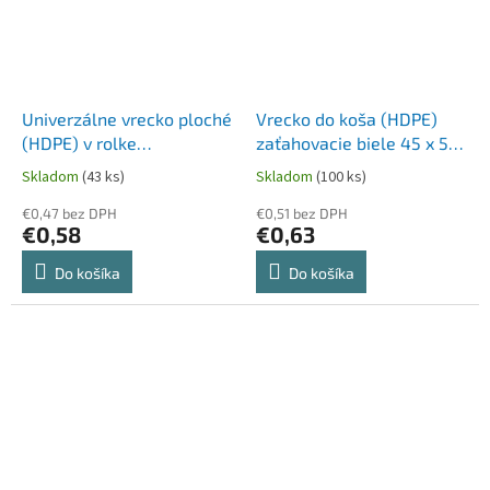
Univerzálne vrecko ploché
Vrecko do koša (HDPE)
(HDPE) v rolke
zaťahovacie biele 45 x 50
transparentné 20 x 30 cm
cm 18L `S` [20 ks]
Skladom
(43 ks)
Skladom
(100 ks)
2L `M` [100 ks]
€0,47 bez DPH
€0,51 bez DPH
€0,58
€0,63
Do košíka
Do košíka