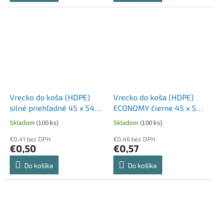
Vrecko do koša (HDPE)
Vrecko do koša (HDPE)
silné priehľadné 45 x 54
ECONOMY čierne 45 x 54
cm 18L `S` [20 ks]
cm 18L `S` [50 ks]
Skladom
(100 ks)
Skladom
(100 ks)
€0,41 bez DPH
€0,46 bez DPH
€0,50
€0,57
Do košíka
Do košíka