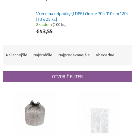
Vrece na odpadky (LDPE) čierne 70 x 110 cm 120L
[10 x 25 ks]
Skladom
(100 ks)
€43,55
R
a
Najlacnejšie
Najdrahšie
Najpredávanejšie
Abecedne
d
e
n
OTVORIŤ FILTER
i
e
V
p
ý
r
p
o
i
d
s
u
p
k
r
t