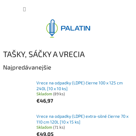
Prejsť
NÁKUP
na
obsah
KOŠÍK
TAŠKY, SÁČKY A VRECIA
Najpredávanejšie
Vrece na odpadky (LDPE) čierne 100 x 125 cm
240L [10 x 10 ks]
Skladom
(89 ks)
€46,97
Vrece na odpadky (LDPE) extra-silné čierne 70 x
110 cm 120L [10 x 15 ks]
Skladom
(71 ks)
€49,05