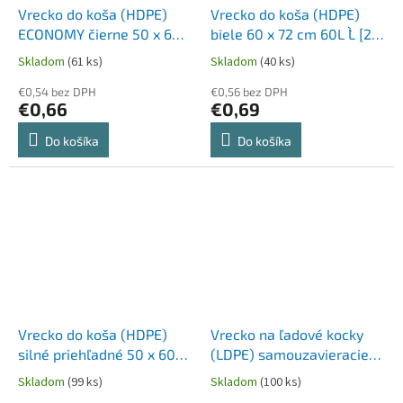
Vrecko do koša (HDPE)
Vrecko do koša (HDPE)
ECONOMY čierne 50 x 60
biele 60 x 72 cm 60L `L` [20
cm 30L `M` [50 ks]
ks]
Skladom
(61 ks)
Skladom
(40 ks)
€0,54 bez DPH
€0,56 bez DPH
€0,66
€0,69
Do košíka
Do košíka
Vrecko do koša (HDPE)
Vrecko na ľadové kocky
silné priehľadné 50 x 60
(LDPE) samouzavieracie
cm 30L `M` [20 ks]
pre 24 kociek [10 ks]
Skladom
(99 ks)
Skladom
(100 ks)