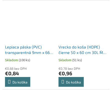
Lepiaca páska (PVC)
Vrecko do koša (HDPE)
transparentná 9mm x 66m
čierne 50 x 60 cm 30L `M`
pre zatvárací strojček
[50 ks]
Skladom
(100 ks)
Skladom
(51 ks)
67999 [1 ks]
€0,68 bez DPH
€0,78 bez DPH
€0,84
€0,96
Do košíka
Do košíka