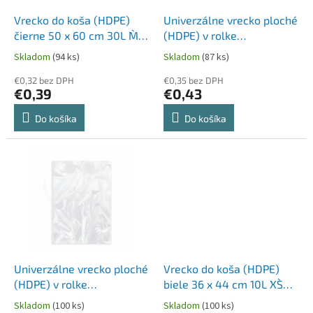
o
o
d
Vrecko do koša (HDPE)
Univerzálne vrecko ploché
v
u
čierne 50 x 60 cm 30L `M`
(HDPE) v rolke
k
[20 ks]
transparentné 17 x 25 cm
Skladom
(94 ks)
Skladom
(87 ks)
t
1L `S` [120 ks]
o
€0,32 bez DPH
€0,35 bez DPH
€0,39
€0,43
v
Do košíka
Do košíka
Univerzálne vrecko ploché
Vrecko do koša (HDPE)
(HDPE) v rolke
biele 36 x 44 cm 10L `XS`
transparentné 25 x 35 cm
[50 ks]
Skladom
(100 ks)
Skladom
(100 ks)