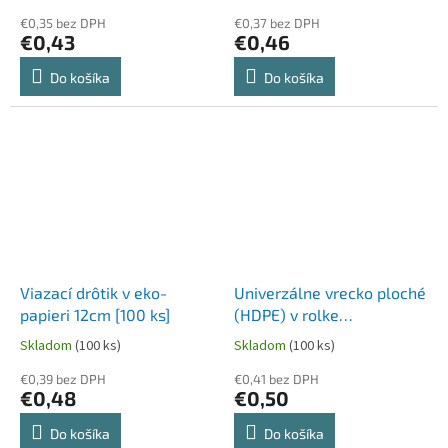
4L `L` [50 ks]
€0,35 bez DPH
€0,37 bez DPH
€0,43
€0,46
Do košíka
Do košíka
Viazací drôtik v eko-
Univerzálne vrecko ploché
papieri 12cm [100 ks]
(HDPE) v rolke
transparentné 25 x 40 cm
Skladom
(100 ks)
Skladom
(100 ks)
5L `XL` [50 ks]
€0,39 bez DPH
€0,41 bez DPH
€0,48
€0,50
Do košíka
Do košíka