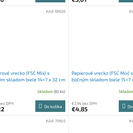
Kód:
65620
K
rové vrecko (FSC Mix) s
Papierové vrecko (FSC Mix) s
m skladom biele 14+7 x 32 cm
bočným skladom biele 15+7 
[100 ks]
`2,5kg` [100 ks]
Skladom
(81 ks)
Sklado
bez DPH
€3,94 bez DPH
Do košíka
Do
22
€4,85
Kód:
70910
K