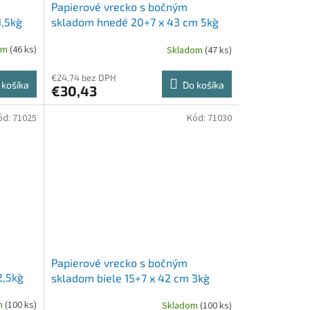
Papierové vrecko s bočným
,5kg`
skladom hnedé 20+7 x 43 cm `5kg`
[500 ks]
om
(46 ks)
Skladom
(47 ks)
€24,74 bez DPH
 košíka
Do košíka
€30,43
ód:
71025
Kód:
71030
Papierové vrecko s bočným
,5kg`
skladom biele 15+7 x 42 cm `3kg`
[1000 ks]
m
(100 ks)
Skladom
(100 ks)