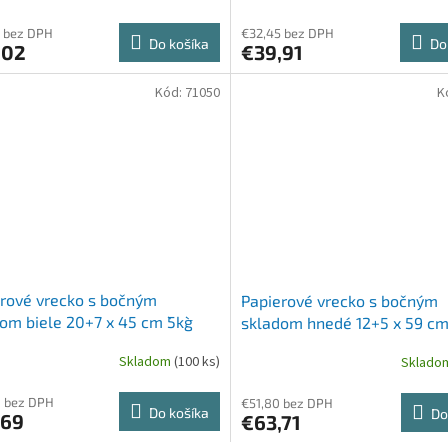
 bez DPH
€32,45 bez DPH
Do košíka
Do
,02
€39,91
Kód:
71050
K
rové vrecko s bočným
Papierové vrecko s bočným
om biele 20+7 x 45 cm `5kg`
skladom hnedé 12+5 x 59 c
 ks]
`Baguette` [1000 ks]
Skladom
(100 ks)
Sklad
8 bez DPH
€51,80 bez DPH
Do košíka
Do
,69
€63,71