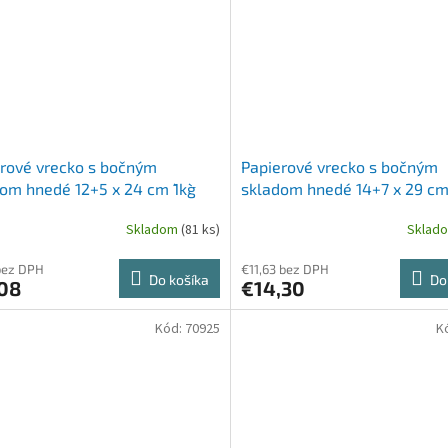
rové vrecko s bočným
Papierové vrecko s bočným
om hnedé 12+5 x 24 cm `1kg`
skladom hnedé 14+7 x 29 cm `
ks]
[500 ks]
Skladom
(81 ks)
Sklad
bez DPH
€11,63 bez DPH
Do košíka
Do
,08
€14,30
Kód:
70925
K