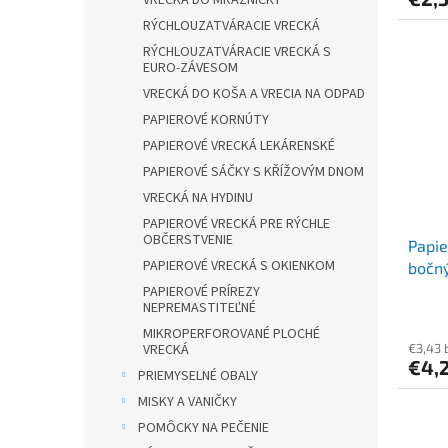
VRECKÁ DO MRAZNIČKY
RÝCHLOUZATVÁRACIE VRECKÁ
RÝCHLOUZATVÁRACIE VRECKÁ S
EURO-ZÁVESOM
VRECKÁ DO KOŠA A VRECIA NA ODPAD
PAPIEROVÉ KORNÚTY
PAPIEROVÉ VRECKÁ LEKÁRENSKÉ
PAPIEROVÉ SÁČKY S KŘÍŽOVÝM DNOM
VRECKÁ NA HYDINU
PAPIEROVÉ VRECKÁ PRE RÝCHLE
OBČERSTVENIE
Papie
PAPIEROVÉ VRECKÁ S OKIENKOM
bočný
`2kg` 
PAPIEROVÉ PRÍREZY
NEPREMASTITEĽNÉ
MIKROPERFOROVANÉ PLOCHÉ
VRECKÁ
€3,43 
€4,
PRIEMYSELNÉ OBALY
MISKY A VANIČKY
POMÔCKY NA PEČENIE