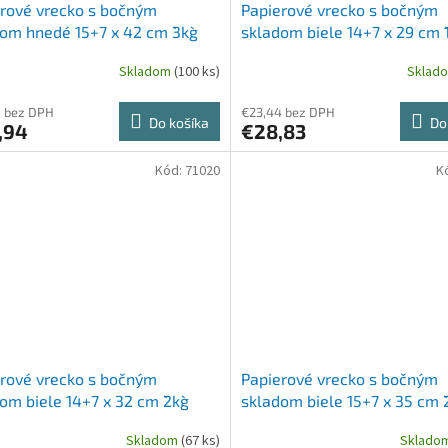
rové vrecko s bočným
Papierové vrecko s bočným
om hnedé 15+7 x 42 cm `3kg`
skladom biele 14+7 x 29 cm `1
ks]
[1000 ks]
Skladom
(100 ks)
Sklad
8 bez DPH
€23,44 bez DPH
Do košíka
Do
,94
€28,83
Kód:
71020
K
rové vrecko s bočným
Papierové vrecko s bočným
om biele 14+7 x 32 cm `2kg`
skladom biele 15+7 x 35 cm `2
 ks]
[1000 ks]
Skladom
(67 ks)
Sklado