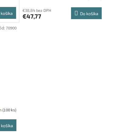
€38,84 bez DPH
 košíka
Do košíka
€47,77
ód:
70900
m
om
(100 ks)
 košíka