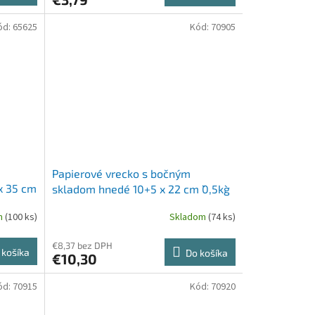
ód:
65625
Kód:
70905
Papierové vrecko s bočným
x 35 cm
skladom hnedé 10+5 x 22 cm `0,5kg`
[500 ks]
m
(100 ks)
Skladom
(74 ks)
€8,37 bez DPH
 košíka
Do košíka
€10,30
ód:
70915
Kód:
70920