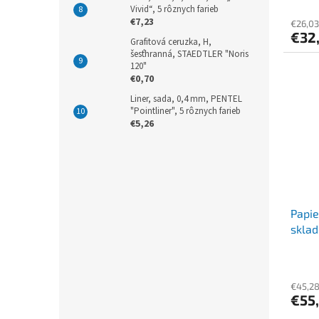
Vivid“, 5 rôznych farieb
€7,23
€26,03
€32
Grafitová ceruzka, H,
šesťhranná, STAEDTLER "Noris
120"
€0,70
Liner, sada, 0,4 mm, PENTEL
"Pointliner", 5 rôznych farieb
€5,26
Papie
sklad
[1000
€45,2
€55