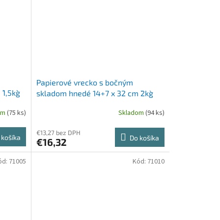
Papierové vrecko s bočným
1,5kg`
skladom hnedé 14+7 x 32 cm `2kg`
[500 ks]
om
(75 ks)
Skladom
(94 ks)
€13,27 bez DPH
 košíka
Do košíka
€16,32
ód:
71005
Kód:
71010