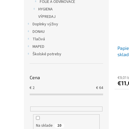
FÓLIE A ODVINOVAČE
HYGIENA
VÝPREDAJ
Doplnky výživy
DONAU
Tlačivá
MAPED
Papie
Školské potreby
sklad
[500 
Cena
€9,01 
€11
€
2
€
64
Na sklade
20