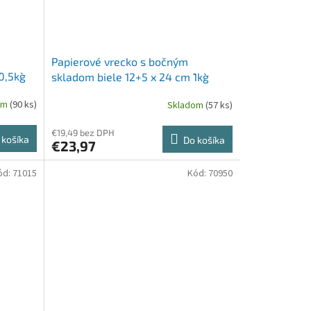
Papierové vrecko s bočným
0,5kg`
skladom biele 12+5 x 24 cm `1kg`
[1000 ks]
om
(90 ks)
Skladom
(57 ks)
€19,49 bez DPH
 košíka
Do košíka
€23,97
ód:
71015
Kód:
70950