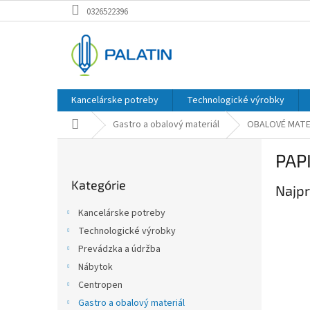
Prejsť
0326522396
na
obsah
Kancelárske potreby
Technologické výrobky
Domov
Gastro a obalový materiál
OBALOVÉ MATE
B
PAP
o
Preskočiť
č
Kategórie
kategórie
Najpr
n
ý
Kancelárske potreby
p
Technologické výrobky
a
Prevádzka a údržba
n
e
Nábytok
l
Centropen
Gastro a obalový materiál