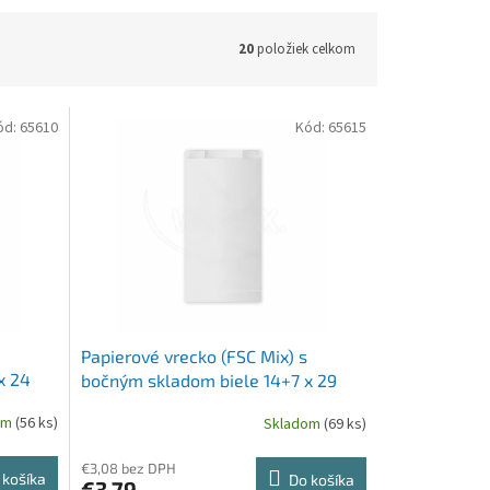
20
položiek celkom
ód:
65610
Kód:
65615
Papierové vrecko (FSC Mix) s
x 24
bočným skladom biele 14+7 x 29
cm`1,5kg` [100 ks]
om
(56 ks)
Skladom
(69 ks)
€3,08 bez DPH
 košíka
Do košíka
€3,79