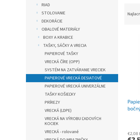
RIAD
R
a
STOLOVANIE
Najlac
d
DEKORÁCIE
e
OBALOVÉ MATERIÁLY
V
n
BOXY A KRABICE
ý
i
TAŠKY, SÁČKY A VRECIA
p
e
PAPIEROVÉ TAŠKY
i
p
s
r
VRECKÁ ČÍRE (OPP)
p
o
SYSTÉM NA ZATVÁRANIE VRECIEK
r
d
PAPIEROVÉ VRECKÁ DESIATOVÉ
o
u
PAPIEROVÉ VRECKÁ UNIVERZÁLNE
d
k
TAŠKY KOŠIEĽKY
u
t
Papie
k
o
PRÍREZY
bočný
t
v
VRECKÁ (LDPE)
cm `0,
o
VRECKÁ NA VÝROBU ĽADOVÝCH
v
KOCIEK
VRECKÁ - rolované
€2,08
€2,