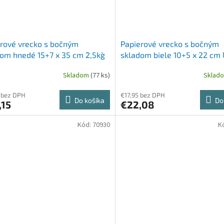
rové vrecko s bočným
Papierové vrecko s bočným
om hnedé 15+7 x 35 cm `2,5kg`
skladom biele 10+5 x 22 cm `
ks]
[1000 ks]
Skladom
(77 ks)
Sklad
 bez DPH
€17,95 bez DPH
Do košíka
Do
,15
€22,08
Kód:
70930
K