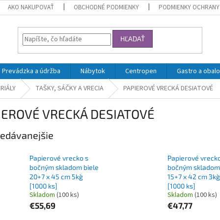
AKO NAKUPOVAŤ
OBCHODNÉ PODMIENKY
PODMIENKY OCHRANY
HĽADAŤ
Prevádzka a údržba
Nábytok
Centropen
Gastro a obalo
RIÁLY
TAŠKY, SÁČKY A VRECIA
PAPIEROVÉ VRECKÁ DESIATOVÉ
IEROVÉ VRECKÁ DESIATOVÉ
edávanejšie
Papierové vrecko s
Papierové vrecko
bočným skladom biele
bočným skladom 
20+7 x 45 cm `5kg`
15+7 x 42 cm `3kg`
[1000 ks]
[1000 ks]
Skladom
(100 ks)
Skladom
(100 ks)
€55,69
€47,77