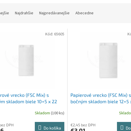
nejšie
Najdrahšie
Najpredávanejšie
Abecedne
Kód:
65605
K
rové vrecko (FSC Mix) s
Papierové vrecko (FSC Mix) s
m skladom biele 10+5 x 22
bočným skladom biele 12+5 
5kg` [100 ks]
cm `1kg` [100 ks]
Skladom
(100 ks)
Sklad
 bez DPH
€2,45 bez DPH
Do košíka
Do
56
€3,01