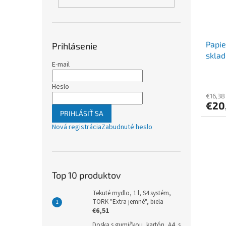
Papie
Prihlásenie
sklad
E-mail
[500 
Heslo
€16,38
€20
PRIHLÁSIŤ SA
Nová registrácia
Zabudnuté heslo
Top 10 produktov
Tekuté mydlo, 1 l, S4 systém,
TORK "Extra jemné", biela
€6,51
Doska s gumičkou, kartón, A4, s