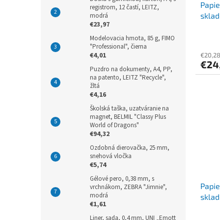
Papie
registrom, 12 častí, LEITZ,
sklad
modrá
€23,97
[500 
Modelovacia hmota, 85 g, FIMO
"Professional", čierna
€4,01
€20,2
€24
Puzdro na dokumenty, A4, PP,
na patento, LEITZ "Recycle",
žltá
€4,16
Školská taška, uzatváranie na
magnet, BELMIL "Classy Plus
World of Dragons"
€94,32
Ozdobná dierovačka, 25 mm,
snehová vločka
€5,74
Gélové pero, 0,38 mm, s
Papie
vrchnákom, ZEBRA "Jimnie",
modrá
sklad
€1,61
[1000
Liner, sada, 0,4 mm, UNI „Emott