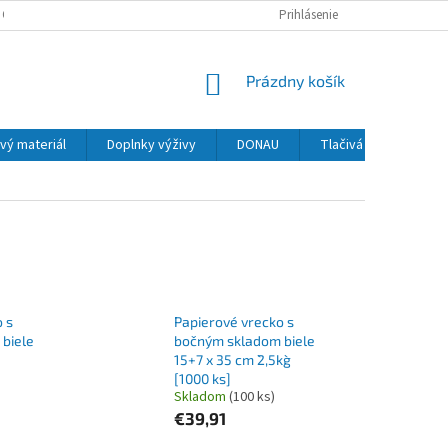
 OSOBNÝCH ÚDAJOV
Prihlásenie
NÁKUPNÝ
Prázdny košík
KOŠÍK
vý materiál
Doplnky výživy
DONAU
Tlačivá
MAPED
 s
Papierové vrecko s
biele
bočným skladom biele
15+7 x 35 cm `2,5kg`
[1000 ks]
Skladom
(100 ks)
€39,91