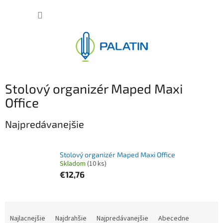
Prejsť
NÁKUP
na
obsah
KOŠÍK
Stolový organizér Maped Maxi
Office
Najpredávanejšie
Stolový organizér Maped Maxi Office
Skladom
(10 ks)
€12,76
R
a
Najlacnejšie
Najdrahšie
Najpredávanejšie
Abecedne