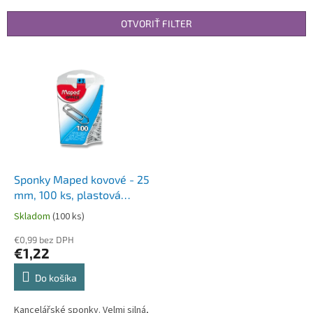
e
n
OTVORIŤ FILTER
i
e
V
p
ý
r
p
o
i
d
s
u
p
k
r
t
o
o
d
Sponky Maped kovové - 25
v
u
mm, 100 ks, plastová
k
krabička
Skladom
(100 ks)
t
o
€0,99 bez DPH
€1,22
v
Do košíka
Kancelářské sponky. Velmi silná,