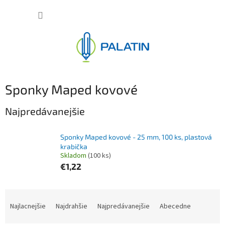
Prejsť
NÁKUP
na
obsah
KOŠÍK
Sponky Maped kovové
Najpredávanejšie
Sponky Maped kovové - 25 mm, 100 ks, plastová
krabička
Skladom
(100 ks)
€1,22
R
a
Najlacnejšie
Najdrahšie
Najpredávanejšie
Abecedne
d