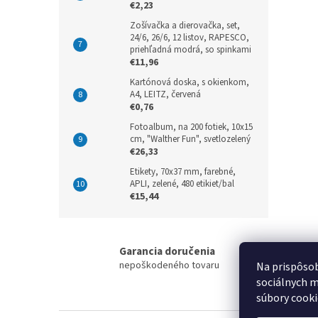
€2,23
Zošívačka a dierovačka, set,
24/6, 26/6, 12 listov, RAPESCO,
priehľadná modrá, so spinkami
€11,96
Kartónová doska, s okienkom,
A4, LEITZ, červená
€0,76
Fotoalbum, na 200 fotiek, 10x15
cm, "Walther Fun", svetlozelený
€26,33
Etikety, 70x37 mm, farebné,
APLI, zelené, 480 etikiet/bal
€15,44
Garancia doručenia
nepoškodeného tovaru
Na prispôsob
sociálnych m
súbory cooki
Z