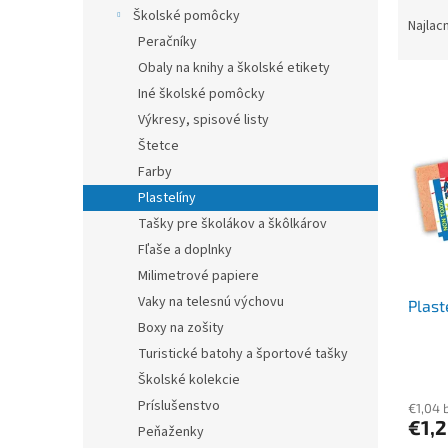
R
Školské pomôcky
a
Najlac
Peračníky
d
e
Obaly na knihy a školské etikety
V
n
Iné školské pomôcky
ý
i
Výkresy, spisové listy
p
e
Štetce
i
p
Farby
s
r
p
Plastelíny
o
r
d
Tašky pre školákov a škôlkárov
o
u
Fľaše a doplnky
d
k
Milimetrové papiere
u
t
Vaky na telesnú výchovu
Plast
k
o
Boxy na zošity
t
v
o
Turistické batohy a športové tašky
v
Školské kolekcie
Príslušenstvo
€1,04 
€1,
Peňaženky