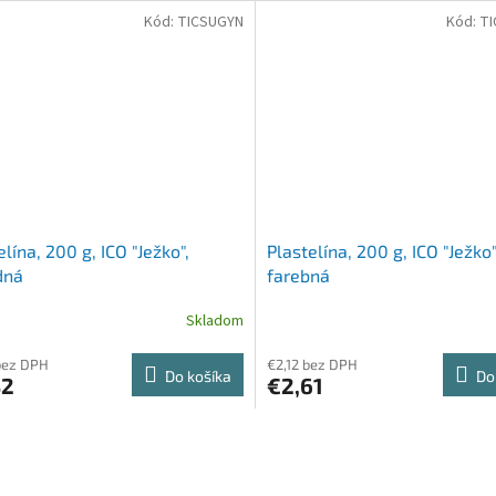
Kód:
TICSUGYN
Kód:
T
elína, 200 g, ICO "Ježko",
Plastelína, 200 g, ICO "Ježko"
dná
farebná
Skladom
bez DPH
€2,12 bez DPH
Do košíka
Do
32
€2,61
O
v
l