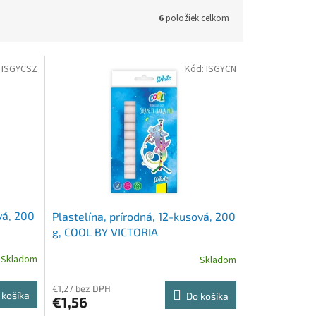
6
položiek celkom
:
ISGYCSZ
Kód:
ISGYCN
vá, 200
Plastelína, prírodná, 12-kusová, 200
g, COOL BY VICTORIA
Skladom
Skladom
€1,27 bez DPH
 košíka
Do košíka
€1,56