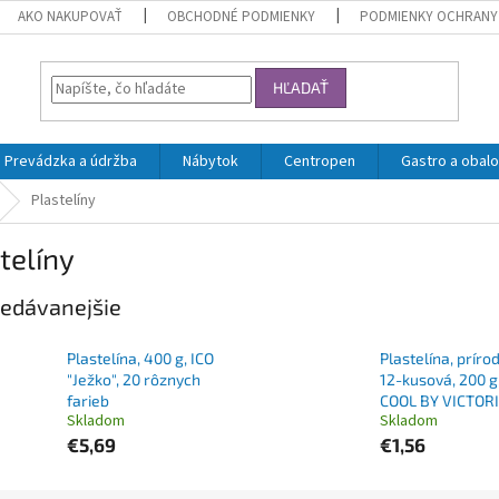
AKO NAKUPOVAŤ
OBCHODNÉ PODMIENKY
PODMIENKY OCHRANY
HĽADAŤ
Prevádzka a údržba
Nábytok
Centropen
Gastro a obalo
Plastelíny
telíny
edávanejšie
Plastelína, 400 g, ICO
Plastelína, príro
"Ježko", 20 rôznych
12-kusová, 200 g
farieb
COOL BY VICTOR
Skladom
Skladom
€5,69
€1,56