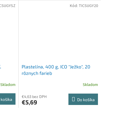
ICSUGYSZ
Kód:
TICSUGY20
,
Plastelína, 400 g, ICO "Ježko", 20
rôznych farieb
Skladom
Skladom
€4,63 bez DPH
 košíka
Do košíka
€5,69