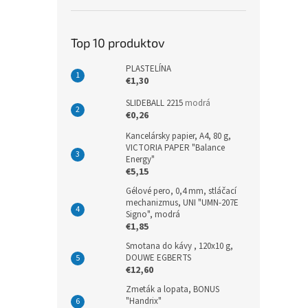
Top 10 produktov
PLASTELÍNA
€1,30
SLIDEBALL 2215
modrá
€0,26
Kancelársky papier, A4, 80 g,
VICTORIA PAPER "Balance
Energy"
€5,15
Gélové pero, 0,4 mm, stláčací
mechanizmus, UNI "UMN-207E
Signo", modrá
€1,85
Smotana do kávy , 120x10 g,
DOUWE EGBERTS
€12,60
Zmeták a lopata, BONUS
"Handrix"