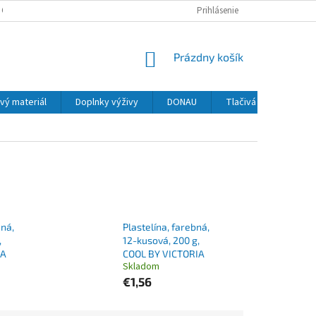
 OSOBNÝCH ÚDAJOV
Prihlásenie
NÁKUPNÝ
Prázdny košík
KOŠÍK
vý materiál
Doplnky výživy
DONAU
Tlačivá
MAPED
dná,
Plastelína, farebná,
,
12-kusová, 200 g,
IA
COOL BY VICTORIA
Skladom
€1,56