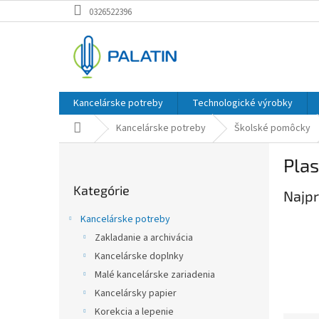
Prejsť
0326522396
na
obsah
Kancelárske potreby
Technologické výrobky
Domov
Kancelárske potreby
Školské pomôcky
B
Plas
o
Preskočiť
č
Kategórie
kategórie
Najpr
n
ý
Kancelárske potreby
p
Zakladanie a archivácia
a
Kancelárske doplnky
n
e
Malé kancelárske zariadenia
l
Kancelársky papier
Korekcia a lepenie