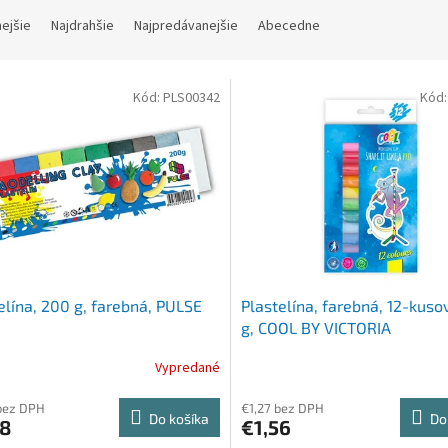
nejšie
Najdrahšie
Najpredávanejšie
Abecedne
Kód:
PLS00342
Kód
elína, 200 g, farebná, PULSE
Plastelína, farebná, 12-kuso
g, COOL BY VICTORIA
Vypredané
bez DPH
€1,27 bez DPH
Do košíka
Do
28
€1,56