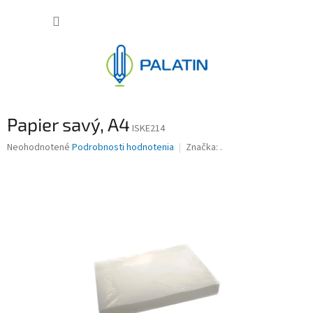
Prejsť
NÁKUP
na
obsah
KOŠÍK
Papier savý, A4
ISKE214
Priemerné
Neohodnotené
Podrobnosti hodnotenia
Značka:
.
hodnotenie
produktu
je
0,0
z
5
hviezdičiek.