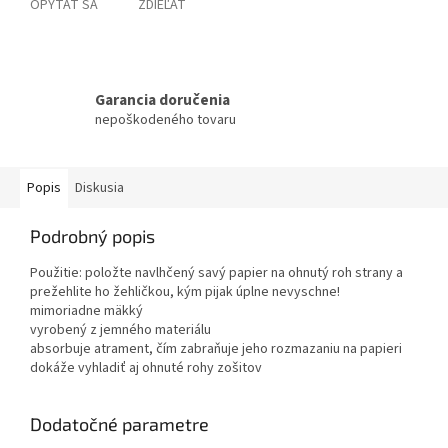
OPÝTAŤ SA
ZDIEĽAŤ
Garancia doručenia
nepoškodeného tovaru
Popis
Diskusia
Podrobný popis
Použitie: položte navlhčený savý papier na ohnutý roh strany a
prežehlite ho žehličkou, kým pijak úplne nevyschne!
mimoriadne mäkký
vyrobený z jemného materiálu
absorbuje atrament, čím zabraňuje jeho rozmazaniu na papieri
dokáže vyhladiť aj ohnuté rohy zošitov
Dodatočné parametre