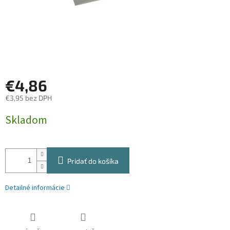
€4,86
€3,95 bez DPH
Jednotková
Skladom
cena:
Pridať do košíka
Detailné informácie