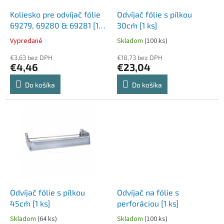
o
o
d
Koliesko pre odvíjač fólie
Odvíjač fólie s pílkou
v
u
69279, 69280 & 69281 [1
`30cm` [1 ks]
k
ks]
Vypredané
Skladom
(100 ks)
t
o
€3,63 bez DPH
€18,73 bez DPH
€4,46
€23,04
v
Do košíka
Do košíka
Odvíjač fólie s pílkou
Odvíjač na fólie s
`45cm` [1 ks]
perforáciou [1 ks]
Skladom
(64 ks)
Skladom
(100 ks)