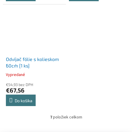
Odvíjač fólie s kolieskom
`60cm` [1 ks]
Vypredané
€54,93 bez DPH
€67,56
Do košíka
7
položiek celkom
O
v
l