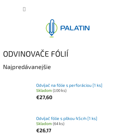
Prejsť
NÁKUP
na
obsah
KOŠÍK
ODVINOVAČE FÓLIÍ
Najpredávanejšie
Odvíjač na fólie s perforáciou [1 ks]
Skladom
(100 ks)
€27,60
Odvíjač fólie s pílkou `45cm` [1 ks]
Skladom
(64 ks)
€26,17