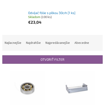
Odvíjač fólie s pílkou `30cm` [1 ks]
Skladom
(100 ks)
€23,04
R
a
Najlacnejšie
Najdrahšie
Najpredávanejšie
Abecedne
d
e
n
OTVORIŤ FILTER
i
e
V
p
ý
r
p
o
i
d
s
u
p
k
r
t