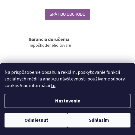
SPÄŤ DO OBCHODU
Garancia doručenia
nepoškodeného tovaru
Z
á
Na prispôsobenie obsahu a reklám, poskytovanie funkcií
Vytvoril Shoptet
p
sociálnych médií a analýzu návštevnosti používame súbory
ä
cookie. Viac informácií
tu
.
t
Copyright 2026
www.palatin.sk
. Všetky práva vyhradené.
Upraviť
i
nastavenie cookies
Nastavenie
e
Odmietnuť
Súhlasím