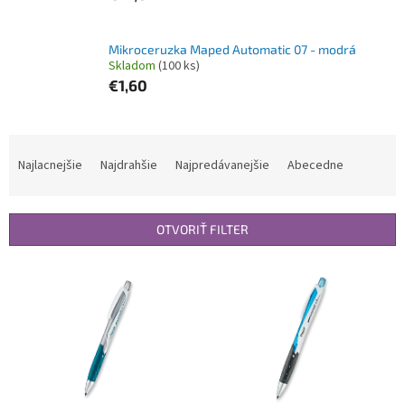
Mikroceruzka Maped Automatic 07 - modrá
Skladom
(100 ks)
€1,60
R
a
Najlacnejšie
Najdrahšie
Najpredávanejšie
Abecedne
d
e
n
OTVORIŤ FILTER
i
e
V
p
ý
r
p
o
i
d
s
u
p
k
r
t