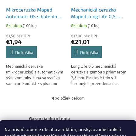
Mikroceruzka Maped
Mechanická ceruzka
Automatic 05 s balením
Maped Long Life 0,5 -
túh - mix farieb
stojanček, 36 ks
Skladom
(100 ks)
Skladom
(10 ks)
€1,58 bez DPH
€17,08 bez DPH
€1,94
€21,01
Do košíka
Do košíka
Mechanická ceruzka
Long Life 0,5 mechanická
(mikroceruzka) s automatickým
ceruzka s gumou s priemerom
výsuvom tuhy. tuha sa vysúva
7,5 mm. Plastové telo v 3
sama pri kontakte s písacou
farebných prevedeniach s
plochou bez nutnosti stláčať
mäkkým úchopom. Tuha šírky
stláčadlo plastové telo, kovová
0,5 mm.Stojanček:12 ks
4
položiek celkom
O
špička...
modrá,12 ks ružová,12...
v
l
á
Garancia doručenia
d
nepoškodeného tovaru
Na prispôsobenie obsahu a reklám, poskytovanie funkcií
a
c