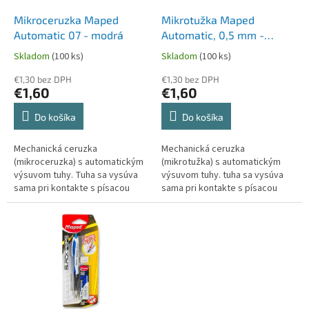
o
o
d
Mikroceruzka Maped
Mikrotužka Maped
v
u
Automatic 07 - modrá
Automatic, 0,5 mm -
k
modrá
Skladom
(100 ks)
Skladom
(100 ks)
t
o
€1,30 bez DPH
€1,30 bez DPH
€1,60
€1,60
v
Do košíka
Do košíka
Mechanická ceruzka
Mechanická ceruzka
(mikroceruzka) s automatickým
(mikrotužka) s automatickým
výsuvom tuhy. Tuha sa vysúva
výsuvom tuhy. tuha sa vysúva
sama pri kontakte s písacou
sama pri kontakte s písacou
plochou bez nutnosti stláčať
plochou bez nutnosti stláčať
stláčadlo.plastové farebné telo,
stlačítko plastové telo, kovová
kovová...
špička...