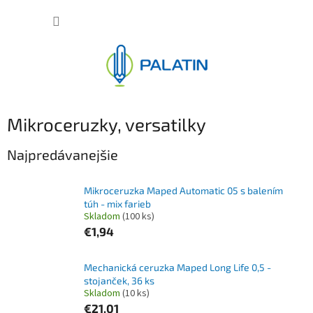
Prejsť
NÁKUP
na
obsah
KOŠÍK
Mikroceruzky, versatilky
Najpredávanejšie
Mikroceruzka Maped Automatic 05 s balením
túh - mix farieb
Skladom
(100 ks)
€1,94
Mechanická ceruzka Maped Long Life 0,5 -
stojanček, 36 ks
Skladom
(10 ks)
€21,01