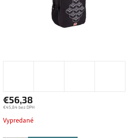
€56,38
€45,84 bez DPH
Jednotková
Vypredané
cena: