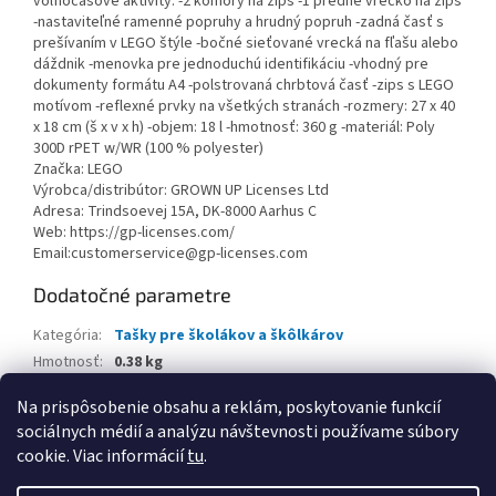
voľnočasové aktivity. -2 komory na zips -1 predné vrecko na zips
-nastaviteľné ramenné popruhy a hrudný popruh -zadná časť s
prešívaním v LEGO štýle -bočné sieťované vrecká na fľašu alebo
dáždnik -menovka pre jednoduchú identifikáciu -vhodný pre
dokumenty formátu A4 -polstrovaná chrbtová časť -zips s LEGO
motívom -reflexné prvky na všetkých stranách -rozmery: 27 x 40
x 18 cm (š x v x h) -objem: 18 l -hmotnosť: 360 g -materiál: Poly
300D rPET w/WR (100 % polyester)
Značka: LEGO
Výrobca/distribútor: GROWN UP Licenses Ltd
Adresa: Trindsoevej 15A, DK-8000 Aarhus C
Web: https://gp-licenses.com/
Email:customerservice@gp-licenses.com
Dodatočné parametre
Kategória
:
Tašky pre školákov a škôlkárov
Hmotnosť
:
0.38 kg
EAN
:
5711013150099
Na prispôsobenie obsahu a reklám, poskytovanie funkcií
sociálnych médií a analýzu návštevnosti používame súbory
Z
cookie. Viac informácií
tu
.
á