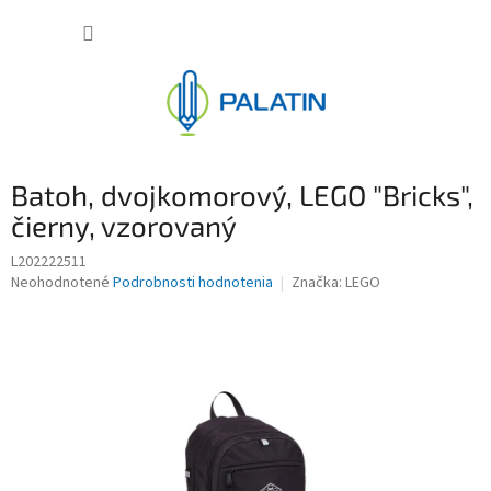
Prejsť
NÁKUP
na
obsah
KOŠÍK
Batoh, dvojkomorový, LEGO "Bricks",
čierny, vzorovaný
L202222511
Priemerné
Neohodnotené
Podrobnosti hodnotenia
Značka:
LEGO
hodnotenie
produktu
je
0,0
z
5
hviezdičiek.