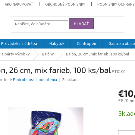
AKO NAKUPOVAŤ
OBCHODNÉ PODMIENKY
PODMIENKY OCHRANY
HĽADAŤ
Prevádzka a údržba
Nábytok
Centropen
Gastro a obalo
a párty výrobky
Balóny
Balón, 26 cm, mix farieb, 100 ks/bal
n, 26 cm, mix farieb, 100 ks/bal
PT0100
né
notené
Podrobnosti hodnotenia
Značka:
.
nie
€10
u
€8,91 be
Jednotk
Skla
cena:
iek.