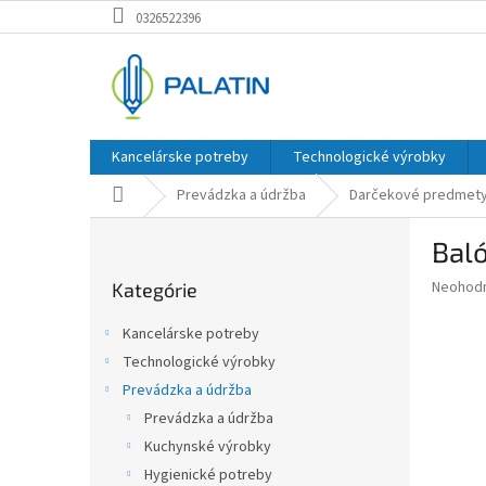
Prejsť
0326522396
na
obsah
Kancelárske potreby
Technologické výrobky
Domov
Prevádzka a údržba
Darčekové predmety 
B
Baló
o
Preskočiť
č
Priemer
Neohod
Kategórie
kategórie
n
hodnote
ý
produkt
Kancelárske potreby
p
je
Technologické výrobky
0,0
a
z
Prevádzka a údržba
n
5
e
Prevádzka a údržba
hviezdič
l
Kuchynské výrobky
Hygienické potreby