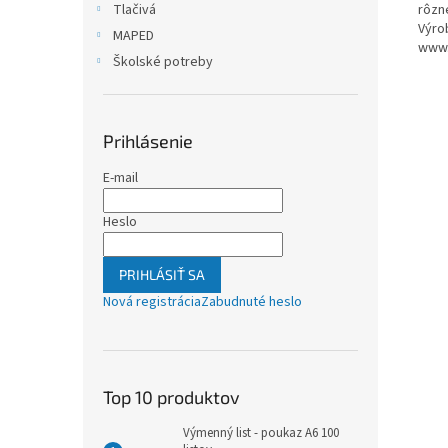
rôzne
Tlačivá
Výrob
MAPED
www.
Školské potreby
Prihlásenie
E-mail
Heslo
PRIHLÁSIŤ SA
Nová registrácia
Zabudnuté heslo
Top 10 produktov
Výmenný list - poukaz A6 100