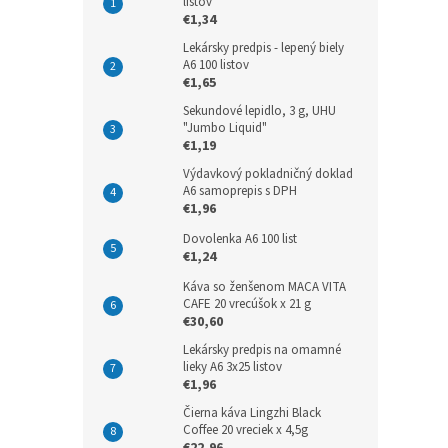
listov
€1,34
Lekársky predpis - lepený biely
A6 100 listov
€1,65
Sekundové lepidlo, 3 g, UHU
"Jumbo Liquid"
€1,19
Výdavkový pokladničný doklad
A6 samoprepis s DPH
€1,96
Dovolenka A6 100 list
€1,24
Káva so ženšenom MACA VITA
CAFE 20 vrecúšok x 21 g
€30,60
Lekársky predpis na omamné
lieky A6 3x25 listov
€1,96
Čierna káva Lingzhi Black
Coffee 20 vreciek x 4,5g