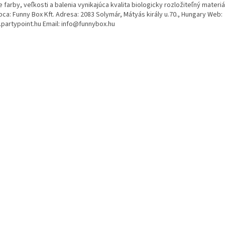
 farby, veľkosti a balenia vynikajúca kvalita biologicky rozložiteľný materiá
ca: Funny Box Kft. Adresa: 2083 Solymár, Mátyás király u.70., Hungary Web:
partypoint.hu Email: info@funnybox.hu