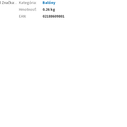
l Značka: .
Kategória
:
Balóny
Hmotnosť
:
0.26 kg
EAN
:
02188609801