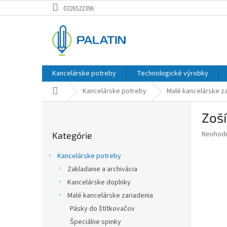
Prejsť
0326522396
na
obsah
Kancelárske potreby
Technologické výrobky
Domov
Kancelárske potreby
Malé kancelárske za
B
Zoší
o
Preskočiť
č
Priemer
Neohod
Kategórie
kategórie
n
hodnote
ý
produkt
Kancelárske potreby
p
je
Zakladanie a archivácia
0,0
a
z
Kancelárske doplnky
n
5
e
Malé kancelárske zariadenia
hviezdič
l
Pásky do štítkovačov
Špeciálne spinky