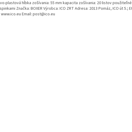
o-plastová hĺbka zošívania: 55 mm kapacita zošívania: 20 listov použiteľné
 spinkami Značka: BOXER Výrobca: ICO ZRT Adresa: 2013 Pomáz, ICO út 5.; E
 www.ico.eu Email: post@ico.eu