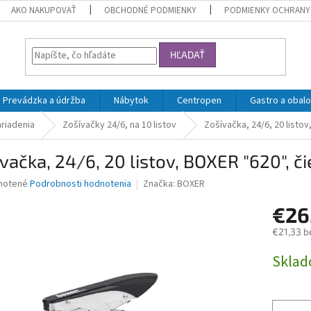
AKO NAKUPOVAŤ
OBCHODNÉ PODMIENKY
PODMIENKY OCHRANY
HĽADAŤ
Prevádzka a údržba
Nábytok
Centropen
Gastro a obalo
riadenia
Zošívačky 24/6, na 10 listov
Zošívačka, 24/6, 20 listov
vačka, 24/6, 20 listov, BOXER "620", č
né
notené
Podrobnosti hodnotenia
Značka:
BOXER
nie
€26
u
€21,33 b
Jednotk
Skla
cena:
iek.