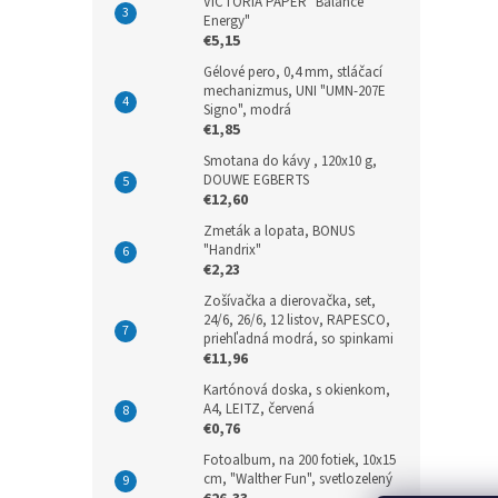
VICTORIA PAPER "Balance
Energy"
€5,15
Gélové pero, 0,4 mm, stláčací
mechanizmus, UNI "UMN-207E
Signo", modrá
€1,85
Smotana do kávy , 120x10 g,
DOUWE EGBERTS
€12,60
Zmeták a lopata, BONUS
"Handrix"
€2,23
Zošívačka a dierovačka, set,
24/6, 26/6, 12 listov, RAPESCO,
priehľadná modrá, so spinkami
€11,96
Kartónová doska, s okienkom,
A4, LEITZ, červená
€0,76
Fotoalbum, na 200 fotiek, 10x15
cm, "Walther Fun", svetlozelený