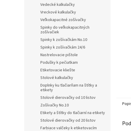
Vedecké kalkulačky
Vreckové kalkulačky
Veľkokapacitné zošívačky
Spinky do veľkokapacitných
zošívačiek
Spinky k zošívačkám No.10
Spinky k zošívačkám 24/6
Nastrelovacie pištole
Podušky k pečiatkam
Etiketovacie kliešte
Stolové kalkulačky
Doplnky ku tlačiarňam na štítky a
etikety
Stolové dierovačky od 10 listov
Popi
Zošívačky No.10
Etikety a štítky do tlačiarní na etikety
Stolové dierovačky od 20 listov
Pod
Farbiace valčeky k etiketovacím