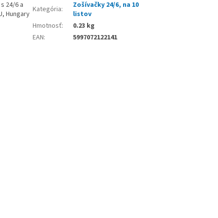
 s 24/6 a
Zošívačky 24/6, na 10
Kategória
:
U, Hungary
listov
Hmotnosť
:
0.23 kg
EAN
:
5997072122141