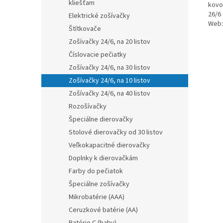
kliešťam
kovov
26/6
Elektrické zošívačky
Web:
Štítkovače
Zošívačky 24/6, na 20 listov
Číslovacie pečiatky
Zošívačky 24/6, na 30 listov
Zošívačky 24/6, na 10 listov
Zošívačky 24/6, na 40 listov
Rozošívačky
Špeciálne dierovačky
Stolové dierovačky od 30 listov
Veľkokapacitné dierovačky
Doplnky k dierovačkám
Farby do pečiatok
Špeciálne zošívačky
Mikrobatérie (AAA)
Ceruzkové batérie (AA)