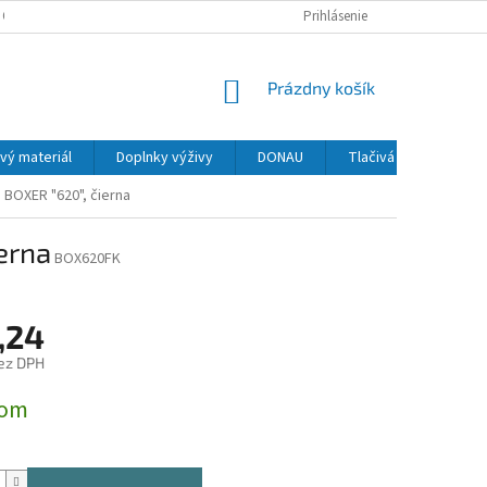
 OSOBNÝCH ÚDAJOV
Prihlásenie
NÁKUPNÝ
Prázdny košík
KOŠÍK
vý materiál
Doplnky výživy
DONAU
Tlačivá
MAPED
, BOXER "620", čierna
ierna
BOX620FK
,24
ez DPH
ová
dom