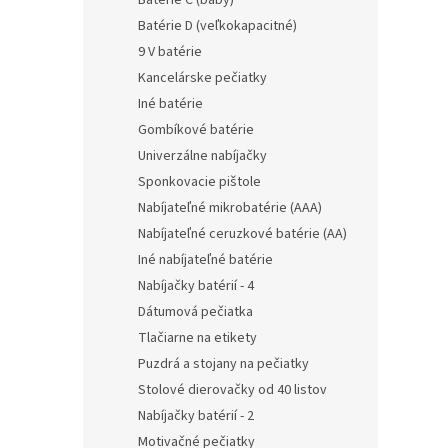
Batérie C (baby)
Batérie D (veľkokapacitné)
9 V batérie
Kancelárske pečiatky
Iné batérie
Gombíkové batérie
Univerzálne nabíjačky
Sponkovacie pištole
Nabíjateľné mikrobatérie (AAA)
Nabíjateľné ceruzkové batérie (AA)
Iné nabíjateľné batérie
Nabíjačky batérií - 4
Dátumová pečiatka
Tlačiarne na etikety
Puzdrá a stojany na pečiatky
Stolové dierovačky od 40 listov
Nabíjačky batérií - 2
Motivačné pečiatky