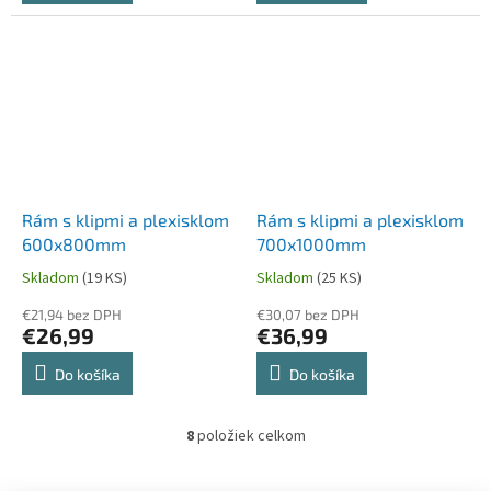
Rám s klipmi a plexisklom
Rám s klipmi a plexisklom
600x800mm
700x1000mm
Skladom
(19 KS)
Skladom
(25 KS)
€21,94 bez DPH
€30,07 bez DPH
€26,99
€36,99
Do košíka
Do košíka
8
položiek celkom
O
v
l