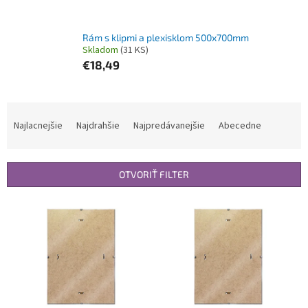
Rám s klipmi a plexisklom 500x700mm
Skladom
(31 KS)
€18,49
R
a
Najlacnejšie
Najdrahšie
Najpredávanejšie
Abecedne
d
e
n
OTVORIŤ FILTER
i
e
V
p
ý
r
p
o
i
d
s
u
p
k
r
t