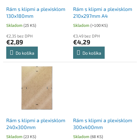
o
o
d
Rám s klipmi a plexisklom
Rám s klipmi a plexisklom
v
u
130x180mm
210x297mm A4
k
Skladom
(25 KS)
Skladom
(>100 KS)
t
o
€2,35 bez DPH
€3,49 bez DPH
€2,89
€4,29
v
Do košíka
Do košíka
Rám s klipmi a plexisklom
Rám s klipmi a plexisklom
240x300mm
300x400mm
Skladom
(23 KS)
Skladom
(68 KS)