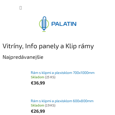
Prejsť
NÁKUP
na
obsah
KOŠÍK
Vitríny, Info panely a Klip rámy
Najpredávanejšie
Rám s klipmi a plexisklom 700x1000mm
Skladom
(25 KS)
€36,99
Rám s klipmi a plexisklom 600x800mm
Skladom
(19 KS)
€26,99