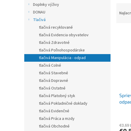
Doplnky výživy
R
a
DONAU
Najlac
d
Tlačivá
e
tlačivá recyklované
V
n
tlačivá Evidencia obyvatelov
ý
i
tlačivá Zdravotné
p
e
tlačivá Poľnohospodárske
i
p
s
r
tlačivá Manipulácia - odpad
p
o
tlačivá Colné
r
d
tlačivá Stavebné
o
u
tlačivá Dopravné
d
k
tlačivá Ostatné
u
t
Sprie
k
o
tlačivá Platobný styk
odpad
t
v
tlačivá Pokladničné doklady
o
tlačivá Evidenčné
v
tlačivá Práca a mzdy
€0,69 
tlačivá Obchodné
€0,