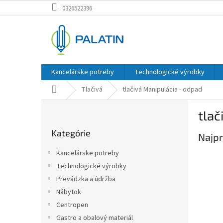
Prejsť
0326522396
na
obsah
Kancelárske potreby
Technologické výrobky
Domov
Tlačivá
tlačivá Manipulácia - odpad
B
tlač
o
Preskočiť
č
Kategórie
kategórie
Najpr
n
ý
Kancelárske potreby
p
Technologické výrobky
a
Prevádzka a údržba
n
e
Nábytok
l
Centropen
Gastro a obalový materiál