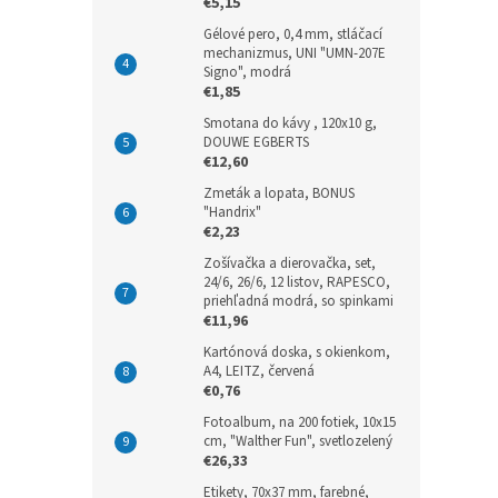
€5,15
Gélové pero, 0,4 mm, stláčací
mechanizmus, UNI "UMN-207E
Signo", modrá
€1,85
Smotana do kávy , 120x10 g,
DOUWE EGBERTS
€12,60
Zmeták a lopata, BONUS
"Handrix"
€2,23
Zošívačka a dierovačka, set,
24/6, 26/6, 12 listov, RAPESCO,
priehľadná modrá, so spinkami
€11,96
Kartónová doska, s okienkom,
A4, LEITZ, červená
€0,76
Fotoalbum, na 200 fotiek, 10x15
cm, "Walther Fun", svetlozelený
€26,33
Etikety, 70x37 mm, farebné,