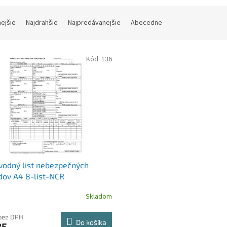
nejšie
Najdrahšie
Najpredávanejšie
Abecedne
Kód:
136
vodný list nebezpečných
ov A4 8-list-NCR
Skladom
bez DPH
Do košíka
85