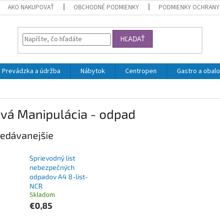
AKO NAKUPOVAŤ
OBCHODNÉ PODMIENKY
PODMIENKY OCHRANY
HĽADAŤ
Prevádzka a údržba
Nábytok
Centropen
Gastro a obalo
ivá Manipulácia - odpad
edávanejšie
Sprievodný list
nebezpečných
odpadov A4 8-list-
NCR
Skladom
€0,85