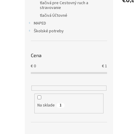
tlačivá pre Cestovný ruch a
stravovanie
tlačivá Účtovné
MAPED
Školské potreby
Cena
€
0
€
1
Na sklade
1