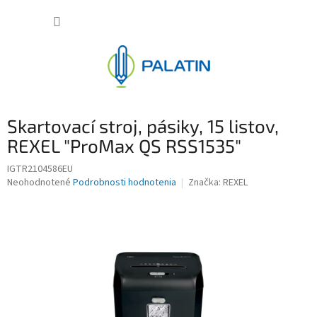
Prejsť
NÁKUP
na
obsah
KOŠÍK
Skartovací stroj, pásiky, 15 listov,
REXEL "ProMax QS RSS1535"
IGTR2104586EU
Priemerné
Neohodnotené
Podrobnosti hodnotenia
Značka:
REXEL
hodnotenie
produktu
je
0,0
z
5
hviezdičiek.