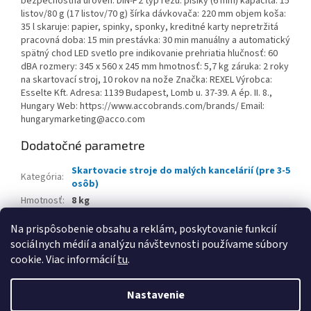
bezpečnostná úroveň: DIN-P2 typ rezu: písiky (6 mm) kapacita: 15
listov/80 g (17 listov/70 g) šírka dávkovača: 220 mm objem koša:
35 l skaruje: papier, spinky, sponky, kreditné karty nepretržitá
pracovná doba: 15 min prestávka: 30 min manuálny a automatický
spätný chod LED svetlo pre indikovanie prehriatia hlučnosť: 60
dBA rozmery: 345 x 560 x 245 mm hmotnosť: 5,7 kg záruka: 2 roky
na skartovací stroj, 10 rokov na nože Značka: REXEL Výrobca:
Esselte Kft. Adresa: 1139 Budapest, Lomb u. 37-39. A ép. II. 8.,
Hungary Web: https://www.accobrands.com/brands/ Email:
hungarymarketing@acco.com
Dodatočné parametre
Skartovacie stroje do malých kancelárií (pre 3-5
Kategória
:
osôb)
Hmotnosť
:
8 kg
EAN
:
5028252614825
Na prispôsobenie obsahu a reklám, poskytovanie funkcií
sociálnych médií a analýzu návštevnosti používame súbory
Z
cookie. Viac informácií
tu
.
á
Vytvoril Shoptet
p
Nastavenie
ä