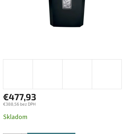
€477,93
€388,56 bez DPH
Jednotková
Skladom
cena: