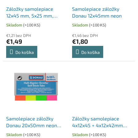
o
o
d
Záložky samolepiace
Samolepiace záložky
v
u
12x45 mm, 5x25 mm,
Donau 12x45mm neon
k
šípka
Skladom
(>100 KS)
Skladom
(>100 KS)
t
o
€1,21 bez DPH
€1,46 bez DPH
€1,49
€1,80
v
Do košíka
Do košíka
Samolepiace záložky
Záložky samolepiace
Donau 20x50mm neon
4x12x45 + 4x12x42mm
4x50 lístkov
neon
Skladom
(>100 KS)
Skladom
(>100 KS)