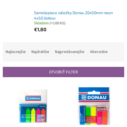
Samolepiace záložky Donau 20x50mm neon
4x50 lístkov
Skladom
(>100 KS)
€1,80
R
a
Najlacnejšie
Najdrahšie
Najpredávanejšie
Abecedne
d
e
n
OTVORIŤ FILTER
i
e
V
p
ý
r
p
o
i
d
s
u
p
k
r
t