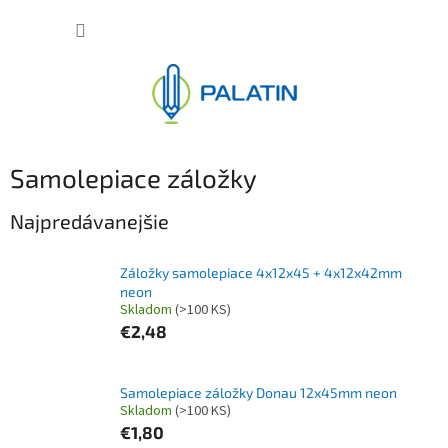
Prejsť
NÁKUP
na
obsah
KOŠÍK
Samolepiace záložky
Najpredávanejšie
Záložky samolepiace 4x12x45 + 4x12x42mm
neon
Skladom
(>100 KS)
€2,48
Samolepiace záložky Donau 12x45mm neon
Skladom
(>100 KS)
€1,80