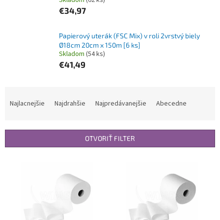
Skladom
(62 ks)
€34,97
Papierový uterák (FSC Mix) v roli 2vrstvý biely
Ø18cm 20cm x 150m [6 ks]
Skladom
(54 ks)
€41,49
R
a
Najlacnejšie
Najdrahšie
Najpredávanejšie
Abecedne
d
e
n
OTVORIŤ FILTER
i
e
V
p
ý
r
p
o
i
d
s
u
p