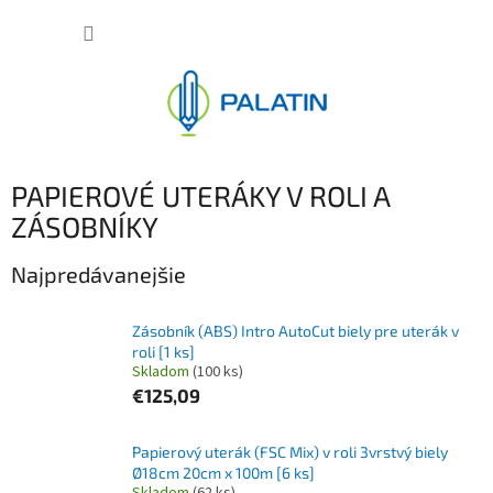
Prejsť
NÁKUP
na
obsah
KOŠÍK
PAPIEROVÉ UTERÁKY V ROLI A
ZÁSOBNÍKY
Najpredávanejšie
Zásobník (ABS) Intro AutoCut biely pre uterák v
roli [1 ks]
Skladom
(100 ks)
€125,09
Papierový uterák (FSC Mix) v roli 3vrstvý biely
Ø18cm 20cm x 100m [6 ks]