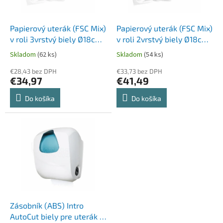
k
r
t
o
o
d
Papierový uterák (FSC Mix)
Papierový uterák (FSC Mix)
v
u
v roli 3vrstvý biely Ø18cm
v roli 2vrstvý biely Ø18cm
k
20cm x 100m [6 ks]
20cm x 150m [6 ks]
Skladom
(62 ks)
Skladom
(54 ks)
t
o
€28,43 bez DPH
€33,73 bez DPH
€34,97
€41,49
v
Do košíka
Do košíka
Zásobník (ABS) Intro
AutoCut biely pre uterák v