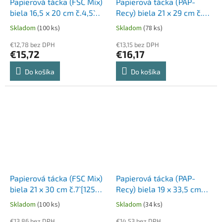
Papierová tácka (FSC Mix)
Papierová tácka (PAP-
biela 16,5 x 20 cm `č.4,5`
Recy) biela 21 x 29 cm `č.7`
[250 ks]
[125 ks]
Skladom
(100 ks)
Skladom
(78 ks)
€12,78 bez DPH
€13,15 bez DPH
€15,72
€16,17
Do košíka
Do košíka
Papierová tácka (FSC Mix)
Papierová tácka (PAP-
biela 21 x 30 cm `č.7` [125
Recy) biela 19 x 33,5 cm
ks]
`č.8` [125 ks]
Skladom
(100 ks)
Skladom
(34 ks)
€13,86 bez DPH
€14,53 bez DPH