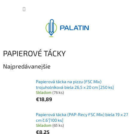
Prejsť
NÁKUP
na
obsah
KOŠÍK
PAPIEROVÉ TÁCKY
Najpredávanejšie
Papierová tácka na pizzu (FSC Mix)
trojuholníková biela 26,5 x 20 cm [250 ks]
Skladom
(76 ks)
€18,89
Papierová tácka (PAP-Recy FSC Mix) biela 19 x 27
cm `č.6` [100 ks]
Skladom
(65 ks)
€8,25