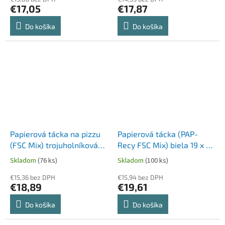
€17,05
€17,87
Do košíka
Do košíka
Papierová tácka na pizzu
Papierová tácka (PAP-
(FSC Mix) trojuholníková
Recy FSC Mix) biela 19 x 27
biela 26,5 x 20 cm [250 ks]
cm `č.6` [250 ks]
Skladom
(76 ks)
Skladom
(100 ks)
€15,36 bez DPH
€15,94 bez DPH
€18,89
€19,61
Do košíka
Do košíka