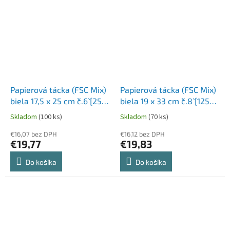
Papierová tácka (FSC Mix)
Papierová tácka (FSC Mix)
biela 17,5 x 25 cm `č.6` [250
biela 19 x 33 cm `č.8` [125
ks]
ks]
Skladom
(100 ks)
Skladom
(70 ks)
€16,07 bez DPH
€16,12 bez DPH
€19,77
€19,83
Do košíka
Do košíka