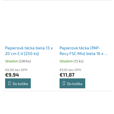
Papierová tácka biela 13 x
Papierová tácka (PAP-
20 cm `č.4` [250 ks]
Recy FSC Mix) biela 16 x 23
cm `č.5` [250 ks]
Skladom
(100 ks)
Skladom
(71 ks)
€8,08 bez DPH
€9,65 bez DPH
€9,94
€11,87
Do košíka
Do košíka