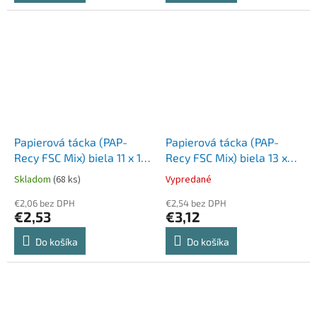
Papierová tácka (PAP-
Papierová tácka (PAP-
Recy FSC Mix) biela 11 x 17
Recy FSC Mix) biela 13 x
cm `č.3+` [100 ks]
20 cm `č.4` [100 ks]
Skladom
(68 ks)
Vypredané
€2,06 bez DPH
€2,54 bez DPH
€2,53
€3,12
Do košíka
Do košíka