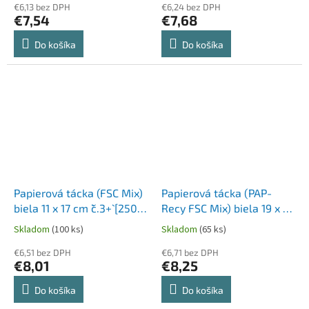
€6,13 bez DPH
€6,24 bez DPH
€7,54
€7,68
Do košíka
Do košíka
Papierová tácka (FSC Mix)
Papierová tácka (PAP-
biela 11 x 17 cm `č.3+` [250
Recy FSC Mix) biela 19 x 27
ks]
cm `č.6` [100 ks]
Skladom
(100 ks)
Skladom
(65 ks)
€6,51 bez DPH
€6,71 bez DPH
€8,01
€8,25
Do košíka
Do košíka