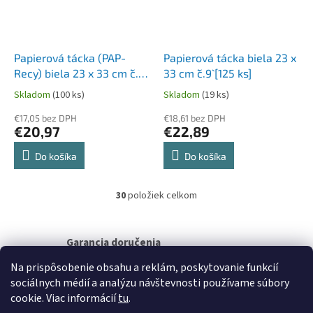
Papierová tácka (PAP-
Papierová tácka biela 23 x
Recy) biela 23 x 33 cm `č.9`
33 cm `č.9` [125 ks]
[125 ks]
Skladom
(100 ks)
Skladom
(19 ks)
€17,05 bez DPH
€18,61 bez DPH
€20,97
€22,89
Do košíka
Do košíka
30
položiek celkom
O
v
l
á
Garancia doručenia
d
nepoškodeného tovaru
Na prispôsobenie obsahu a reklám, poskytovanie funkcií
a
c
sociálnych médií a analýzu návštevnosti používame súbory
i
Z
cookie. Viac informácií
tu
.
e
á