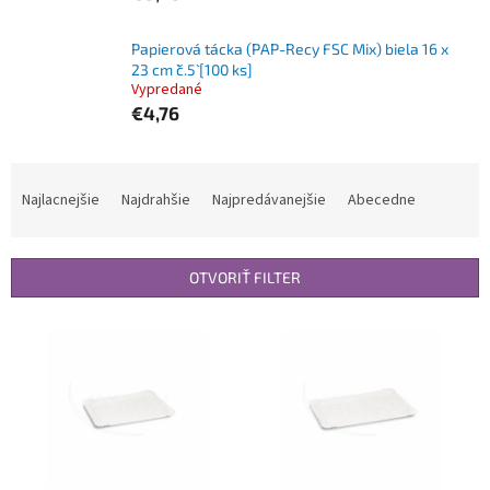
Papierová tácka (PAP-Recy FSC Mix) biela 16 x
23 cm `č.5` [100 ks]
Vypredané
€4,76
R
a
Najlacnejšie
Najdrahšie
Najpredávanejšie
Abecedne
d
e
n
OTVORIŤ FILTER
i
e
V
p
ý
r
p
o
i
d
s
u
p
k
r
t