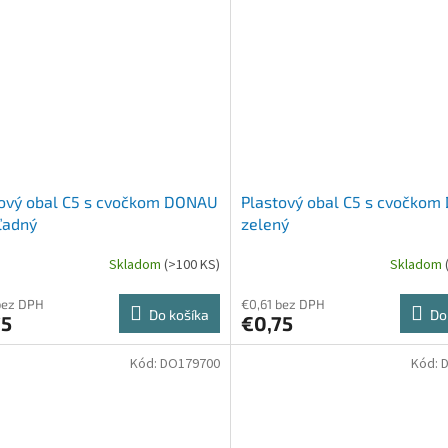
tový obal C5 s cvočkom DONAU
Plastový obal C5 s cvočko
ľadný
zelený
Skladom
(>100 KS)
Skladom
bez DPH
€0,61 bez DPH
Do košíka
Do
75
€0,75
Kód:
DO179700
Kód: