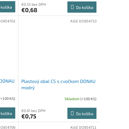
€0,55 bez DPH
 košíka
Do košíka
€0,68
DO854702
Kód:
DO854710
m DONAU
Plastový obal C5 s cvočkom DONAU
modrý
(>100 KS)
Skladom
(>100 KS)
€0,61 bez DPH
 košíka
Do košíka
€0,75
DO854706
Kód:
DO854711