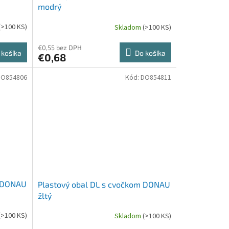
modrý
(>100 KS)
Skladom
(>100 KS)
€0,55 bez DPH
 košíka
Do košíka
€0,68
DO854806
Kód:
DO854811
m DONAU
Plastový obal DL s cvočkom DONAU
žltý
(>100 KS)
Skladom
(>100 KS)