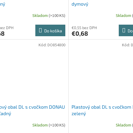
ený
dymový
Skladom
(>100 KS)
Skladom
bez DPH
€0,55 bez DPH
Do košíka
Do
68
€0,68
Kód:
DO854800
Kód:
tový obal DL s cvočkom DONAU
Plastový obal DL s cvočko
ľadný
zelený
Skladom
(>100 KS)
Skladom