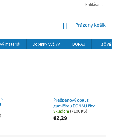
 OSOBNÝCH ÚDAJOV
Prihlásenie
NÁKUPNÝ
Prázdny košík
KOŠÍK
vý materiál
Doplnky výživy
DONAU
Tlačivá
MAPED
 s
Prešpánový obal s
U
gumičkou DONAU žltý
Skladom
(>100 KS)
)
€2,29