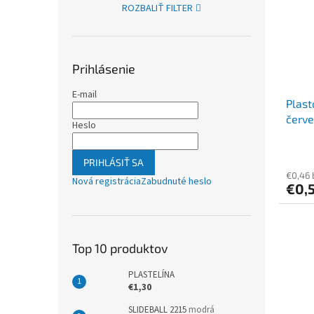
ROZBALIŤ FILTER
Prihlásenie
E-mail
Plas
červ
Heslo
PRIHLÁSIŤ SA
€0,46
Nová registrácia
Zabudnuté heslo
€0,
Top 10 produktov
PLASTELÍNA
€1,30
SLIDEBALL 2215
modrá