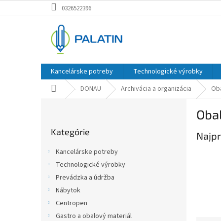
Prejsť
0326522396
na
obsah
Kancelárske potreby
Technologické výrobky
Domov
DONAU
Archivácia a organizácia
Ob
B
Oba
o
Preskočiť
č
Kategórie
kategórie
Najpr
n
ý
Kancelárske potreby
p
Technologické výrobky
a
Prevádzka a údržba
n
e
Nábytok
l
Centropen
Gastro a obalový materiál