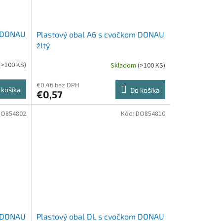
m DONAU
Plastový obal A6 s cvočkom DONAU
žltý
(>100 KS)
Skladom
(>100 KS)
€0,46 bez DPH
 košíka
Do košíka
€0,57
DO854802
Kód:
DO854810
m DONAU
Plastový obal DL s cvočkom DONAU