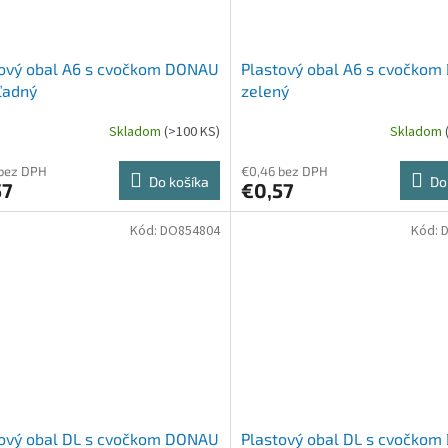
tový obal A6 s cvočkom DONAU
Plastový obal A6 s cvočko
ľadný
zelený
Skladom
(>100 KS)
Skladom
 bez DPH
€0,46 bez DPH
Do košíka
Do
57
€0,57
Kód:
DO854804
Kód:
tový obal DL s cvočkom DONAU
Plastový obal DL s cvočko