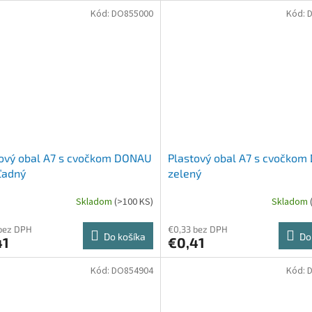
Kód:
DO855000
Kód:
tový obal A7 s cvočkom DONAU
Plastový obal A7 s cvočko
ľadný
zelený
Skladom
(>100 KS)
Skladom
bez DPH
€0,33 bez DPH
Do košíka
Do
41
€0,41
Kód:
DO854904
Kód: