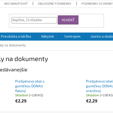
AKO NAKUPOVAŤ
OBCHODNÉ PODMIENKY
PODMIENKY OCHRANY
HĽADAŤ
Prevádzka a údržba
Nábytok
Centropen
Gastro a obalo
aly na dokumenty
ly na dokumenty
edávanejšie
Prešpánový obal s
Prešpánový obal
gumičkou DONAU
gumičkou DONA
fialový
oranžový
Skladom
(>100 KS)
Skladom
(>100 KS
€2,29
€2,29