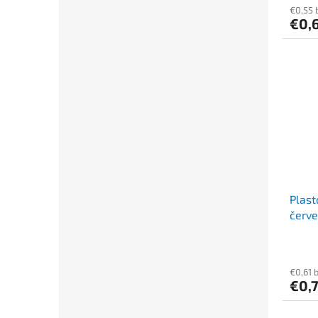
€0,55 
€0,
Plas
červ
€0,61 
€0,