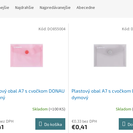
nejšie
Najdrahšie
Najpredávanejšie
Abecedne
Kód:
DO855004
Kód:
tový obal A7 s cvočkom DONAU
Plastový obal A7 s cvočko
ený
dymový
Skladom
(>100 KS)
Skladom
bez DPH
€0,33 bez DPH
Do košíka
Do
41
€0,41