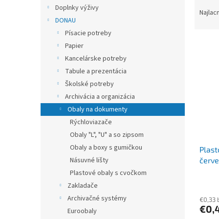
R
Doplnky výživy
a
Najlac
DONAU
d
e
Písacie potreby
V
n
Papier
ý
i
Kancelárske potreby
p
e
Tabule a prezentácia
i
p
Školské potreby
s
r
p
Archivácia a organizácia
o
r
d
Obaly na dokumenty
o
u
Rýchloviazače
d
k
Obaly "L", "U" a so zipsom
u
t
Obaly a boxy s gumičkou
Plas
k
o
červ
Násuvné lišty
t
v
o
Plastové obaly s cvočkom
v
Zakladače
Archivačné systémy
€0,33 
€0,
Euroobaly