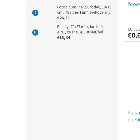
červ
Fotoalbum, na 200 fotiek, 10x15
cm, "Walther Fun", svetlozelený
€26,33
Etikety, 70x37 mm, farebné,
€0,55 
APLI, zelené, 480 etikiet/bal
€0,
€15,44
Plas
prieh