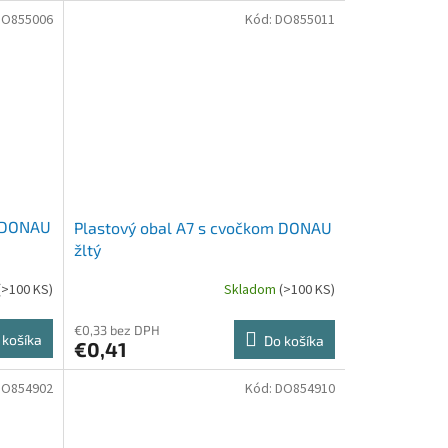
DO855006
Kód:
DO855011
m DONAU
Plastový obal A7 s cvočkom DONAU
žltý
(>100 KS)
Skladom
(>100 KS)
€0,33 bez DPH
 košíka
Do košíka
€0,41
DO854902
Kód:
DO854910