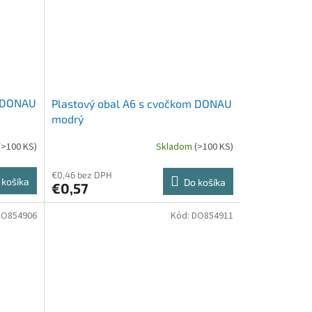
m DONAU
Plastový obal A6 s cvočkom DONAU
modrý
(>100 KS)
Skladom
(>100 KS)
€0,46 bez DPH
 košíka
Do košíka
€0,57
DO854906
Kód:
DO854911