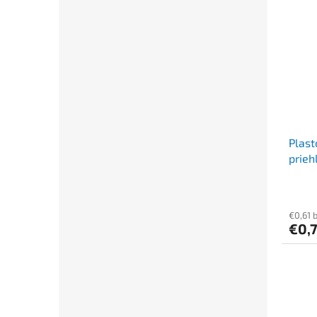
Plas
prieh
€0,61 
€0,