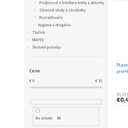
Podpisové a triediace knihy a aktovky
Závesné obaly a zásobníky
Rozraďovače
Hygiena a drogéria
Tlačivá
MAPED
Školské potreby
Plas
Cena
prieh
€
0
€
31
€0,33 
€0,
Na sklade
91