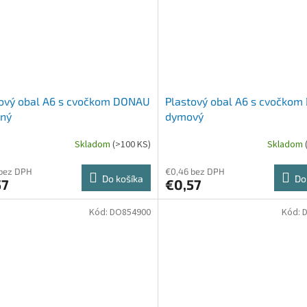
tový obal A6 s cvočkom DONAU
Plastový obal A6 s cvočko
ený
dymový
Skladom
(>100 KS)
Skladom
 bez DPH
€0,46 bez DPH
Do košíka
Do
57
€0,57
Kód:
DO854900
Kód: