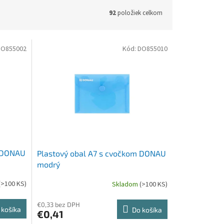
92
položiek celkom
DO855002
Kód:
DO855010
m DONAU
Plastový obal A7 s cvočkom DONAU
modrý
(>100 KS)
Skladom
(>100 KS)
€0,33 bez DPH
 košíka
Do košíka
€0,41