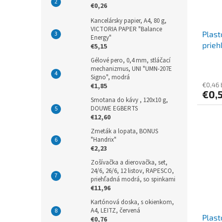
€0,26
Kancelársky papier, A4, 80 g,
VICTORIA PAPER "Balance
Plas
Energy"
prieh
€5,15
Gélové pero, 0,4 mm, stláčací
mechanizmus, UNI "UMN-207E
Signo", modrá
€0,46
€1,85
€0,
Smotana do kávy , 120x10 g,
DOUWE EGBERTS
€12,60
Zmeták a lopata, BONUS
"Handrix"
€2,23
Zošívačka a dierovačka, set,
24/6, 26/6, 12 listov, RAPESCO,
priehľadná modrá, so spinkami
€11,96
Kartónová doska, s okienkom,
A4, LEITZ, červená
Plas
€0,76