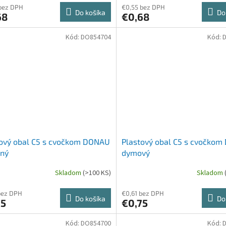
bez DPH
€0,55 bez DPH
Do košíka
Do
68
€0,68
Kód:
DO854704
Kód:
tový obal C5 s cvočkom DONAU
Plastový obal C5 s cvočko
ený
dymový
Skladom
(>100 KS)
Skladom
bez DPH
€0,61 bez DPH
Do košíka
Do
75
€0,75
Kód:
DO854700
Kód: