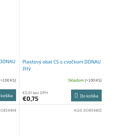
m DONAU
Plastový obal C5 s cvočkom DONAU
žltý
(>100 KS)
Skladom
(>100 KS)
€0,61 bez DPH
 košíka
Do košíka
€0,75
DO854404
Kód:
DO854402