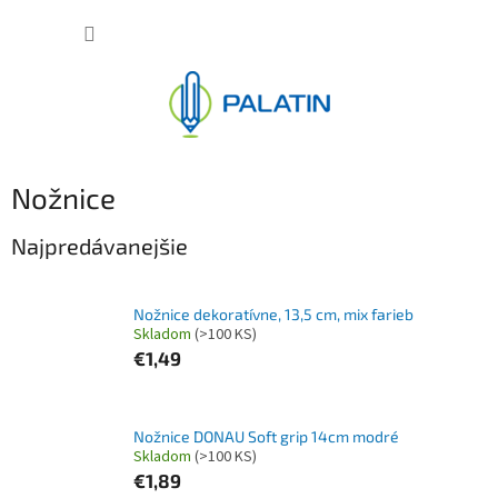
Prejsť
NÁKUP
na
obsah
KOŠÍK
Nožnice
Najpredávanejšie
Nožnice dekoratívne, 13,5 cm, mix farieb
Skladom
(>100 KS)
€1,49
Nožnice DONAU Soft grip 14cm modré
Skladom
(>100 KS)
€1,89