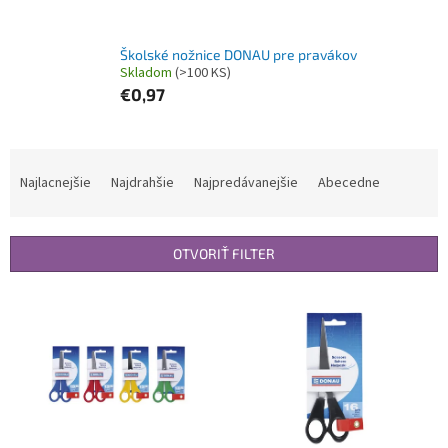
Školské nožnice DONAU pre pravákov
Skladom
(>100 KS)
€0,97
R
a
Najlacnejšie
Najdrahšie
Najpredávanejšie
Abecedne
d
e
n
OTVORIŤ FILTER
i
e
V
p
ý
r
p
o
i
d
s
u
p
k
r
t