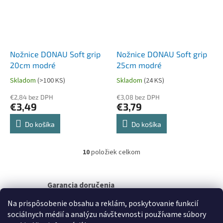
Nožnice DONAU Soft grip
Nožnice DONAU Soft grip
20cm modré
25cm modré
Skladom
(>100 KS)
Skladom
(24 KS)
€2,84 bez DPH
€3,08 bez DPH
€3,49
€3,79
Do košíka
Do košíka
10
položiek celkom
O
v
l
á
Garancia doručenia
d
nepoškodeného tovaru
a
Na prispôsobenie obsahu a reklám, poskytovanie funkcií
c
sociálnych médií a analýzu návštevnosti používame súbory
i