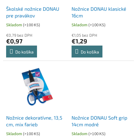
o
o
d
Školské nožnice DONAU
Nožnice DONAU klasické
v
u
pre pravákov
16cm
k
Skladom
(>100 KS)
Skladom
(>100 KS)
t
o
€0,79 bez DPH
€1,05 bez DPH
€0,97
€1,29
v
Do košíka
Do košíka
Nožnice dekoratívne, 13,5
Nožnice DONAU Soft grip
cm, mix farieb
14cm modré
Skladom
(>100 KS)
Skladom
(>100 KS)