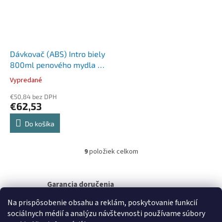
Dávkovač (ABS) Intro biely
800ml penového mydla [1
ks]
Vypredané
€50,84 bez DPH
€62,53
Do košíka
9
položiek celkom
O
v
l
á
Garancia doručenia
d
nepoškodeného tovaru
a
Na prispôsobenie obsahu a reklám, poskytovanie funkcií
c
sociálnych médií a analýzu návštevnosti používame súbory
i