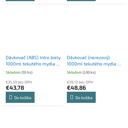
Dávkovač (ABS) Intro biely
Dávkovač (nerezový)
1000ml tekutého mydla [1
1000ml tekutého mydla [1
ks]
ks]
Skladom
(93 ks)
Skladom
(100 ks)
€35,59 bez DPH
€39,72 bez DPH
€43,78
€48,86
Do košíka
Do košíka