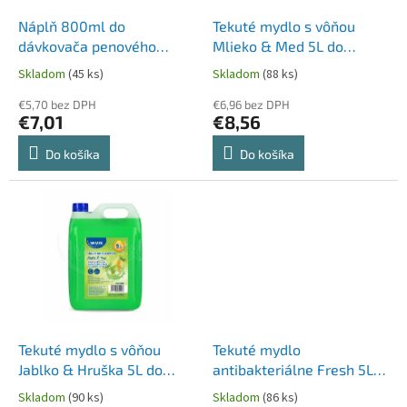
o
o
d
Náplň 800ml do
Tekuté mydlo s vôňou
v
u
dávkovača penového
Mlieko & Med 5L do
k
mydla [1 ks]
dávkovača [1 ks]
Skladom
(45 ks)
Skladom
(88 ks)
t
o
€5,70 bez DPH
€6,96 bez DPH
€7,01
€8,56
v
Do košíka
Do košíka
Tekuté mydlo s vôňou
Tekuté mydlo
Jablko & Hruška 5L do
antibakteriálne Fresh 5L
dávkovača [1 ks]
do dávkovača [1 ks]
Skladom
(90 ks)
Skladom
(86 ks)