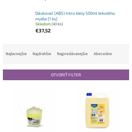
Dávkovač (ABS) Intro biely 500ml tekutého
mydla [1 ks]
Skladom
(43 ks)
€37,52
R
a
Najlacnejšie
Najdrahšie
Najpredávanejšie
Abecedne
d
e
n
OTVORIŤ FILTER
i
e
V
p
ý
r
p
o
i
d
s
u
p
k
r
t