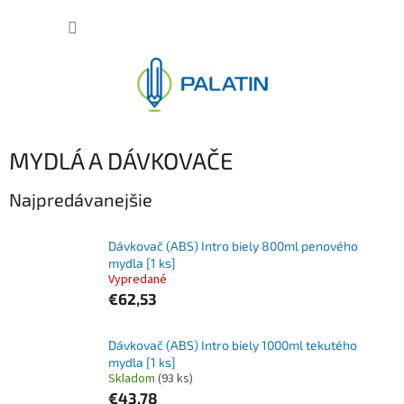
Prejsť
NÁKUP
na
obsah
KOŠÍK
MYDLÁ A DÁVKOVAČE
Najpredávanejšie
Dávkovač (ABS) Intro biely 800ml penového
mydla [1 ks]
Vypredané
€62,53
Dávkovač (ABS) Intro biely 1000ml tekutého
mydla [1 ks]
Skladom
(93 ks)
€43,78