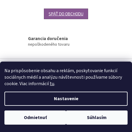
SPÄŤ DO OBCHODU
Garancia doručenia
nepoškodeného tovaru
Z
á
Na prispôsobenie obsahu a reklám, poskytovanie funkcií
Vytvoril Shoptet
p
sociálnych médií a analýzu návštevnosti používame súbory
ä
cookie. Viac informácií
tu
.
t
Copyright 2026
www.palatin.sk
. Všetky práva vyhradené.
Upraviť
i
nastavenie cookies
Nastavenie
e
Odmietnuť
Súhlasím