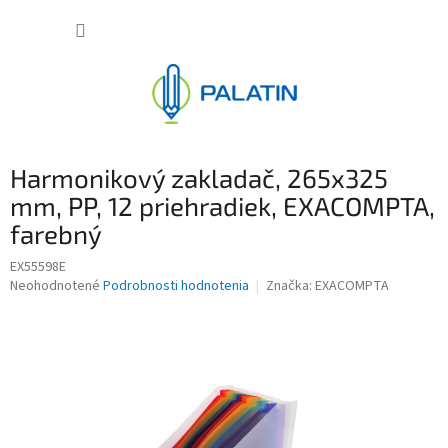
Prejsť
NÁKUP
na
obsah
KOŠÍK
Harmonikový zakladač, 265x325
mm, PP, 12 priehradiek, EXACOMPTA,
farebný
EX55598E
Priemerné
Neohodnotené
Podrobnosti hodnotenia
Značka:
EXACOMPTA
hodnotenie
produktu
je
0,0
z
5
hviezdičiek.