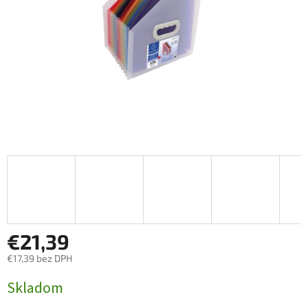
€21,39
€17,39 bez DPH
Jednotková
Skladom
cena: