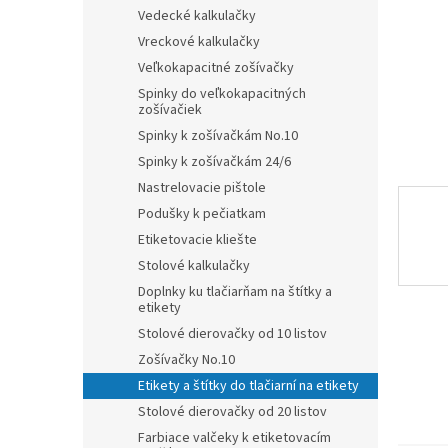
Vedecké kalkulačky
Vreckové kalkulačky
Veľkokapacitné zošívačky
Spinky do veľkokapacitných
zošívačiek
Spinky k zošívačkám No.10
Spinky k zošívačkám 24/6
Nastrelovacie pištole
Podušky k pečiatkam
Etiketovacie kliešte
Stolové kalkulačky
Doplnky ku tlačiarňam na štítky a
etikety
Stolové dierovačky od 10 listov
Zošívačky No.10
Etikety a štítky do tlačiarní na etikety
Stolové dierovačky od 20 listov
Farbiace valčeky k etiketovacím