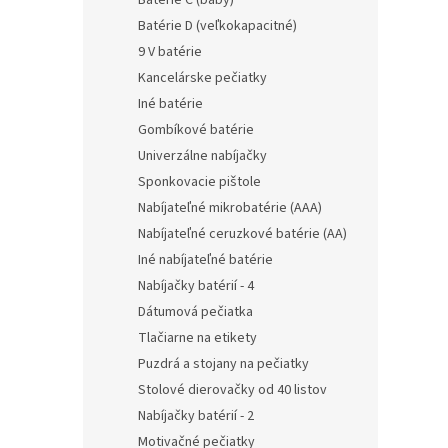
Batérie C (baby)
Batérie D (veľkokapacitné)
9 V batérie
Kancelárske pečiatky
Iné batérie
Gombíkové batérie
Univerzálne nabíjačky
Sponkovacie pištole
Nabíjateľné mikrobatérie (AAA)
Nabíjateľné ceruzkové batérie (AA)
Iné nabíjateľné batérie
Nabíjačky batérií - 4
Dátumová pečiatka
Tlačiarne na etikety
Puzdrá a stojany na pečiatky
Stolové dierovačky od 40 listov
Nabíjačky batérií - 2
Motivačné pečiatky