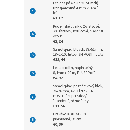
Lepiaca páska (PP/Hot-melt)
transparentná 48mm x 66m [1
ks]
€1,12
Kuchynské utierky, 2-vrstvové,
200 útržkov, kotúčové, "Ooops!
4You"
€2,24
Samolepiaci bloček, 38x51 mm,
18+6x100 listov, 3M POSTIT, žltá
€18,44
Lepiaci roller, naplniteľný,
8,4mm x 20 m, PLUS "Pro"
€4,92
Samolepiaci poznámkový blok,
76x76 mm, 6x90 listov, 3M
POSTIT "Super Sticky",
"Carnival", rôzne farby
€11,56
Pravítko KOH 742610,
priehľadné, 30 cm
€0,80