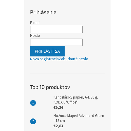
Prihlásenie
E-mail
Heslo
PRIHLÁSIŤ SA
Nová registrácia
Zabudnuté heslo
Top 10 produktov
Kancelársky papier, A4, 80 g,
KODAK "Office"
€5,26
Nožnice Maped Advanced Green
- 18 cm
€2,83