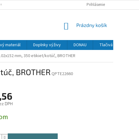
 OSOBNÝCH ÚDAJOV
Prihlásenie
NÁKUPNÝ
Prázdny košík
KOŠÍK
vý materiál
Doplnky výživy
DONAU
Tlačivá
MAPED
 102x152 mm, 350 etikiet/kotúč, BROTHER
kotúč, BROTHER
QPTE22660
,56
ez DPH
ová
dom