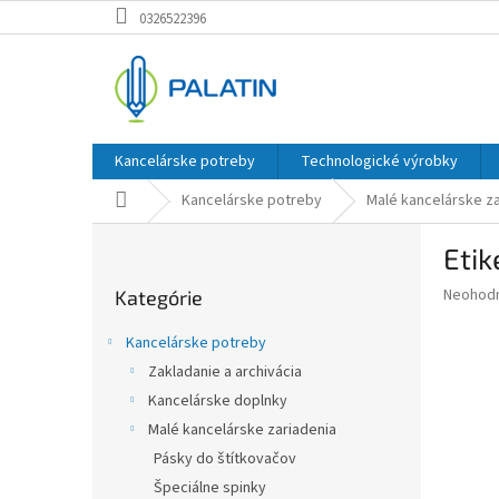
Prejsť
0326522396
na
obsah
Kancelárske potreby
Technologické výrobky
Domov
Kancelárske potreby
Malé kancelárske za
B
Etik
o
Preskočiť
č
Priemer
Neohod
Kategórie
kategórie
n
hodnote
ý
produkt
Kancelárske potreby
p
je
Zakladanie a archivácia
0,0
a
z
Kancelárske doplnky
n
5
e
Malé kancelárske zariadenia
hviezdič
l
Pásky do štítkovačov
Špeciálne spinky