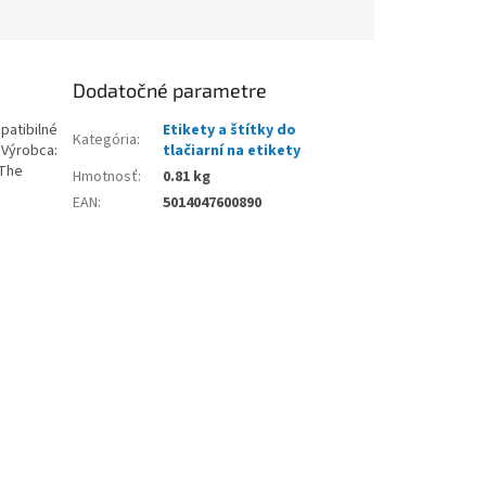
Dodatočné parametre
patibilné
Etikety a štítky do
Kategória
:
 Výrobca:
tlačiarní na etikety
 The
Hmotnosť
:
0.81 kg
EAN
:
5014047600890