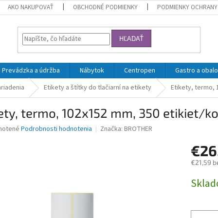
AKO NAKUPOVAŤ
OBCHODNÉ PODMIENKY
PODMIENKY OCHRANY
HĽADAŤ
Prevádzka a údržba
Nábytok
Centropen
Gastro a obalo
riadenia
Etikety a štítky do tlačiarní na etikety
Etikety, termo,
ety, termo, 102x152 mm, 350 etikiet/
né
notené
Podrobnosti hodnotenia
Značka:
BROTHER
nie
€26
u
€21,59 b
Jednotk
Skla
cena:
iek.