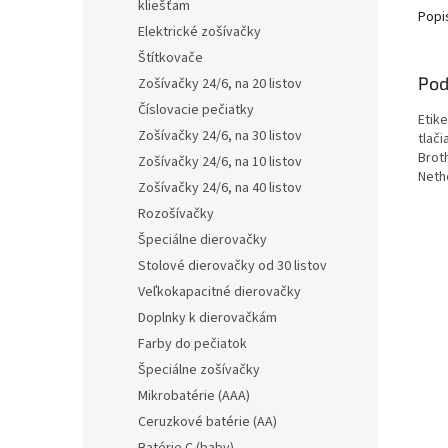
kliešťam
Popi
Elektrické zošívačky
Štítkovače
Pod
Zošívačky 24/6, na 20 listov
Číslovacie pečiatky
Etik
Zošívačky 24/6, na 30 listov
tlač
Brot
Zošívačky 24/6, na 10 listov
Neth
Zošívačky 24/6, na 40 listov
Rozošívačky
Špeciálne dierovačky
Stolové dierovačky od 30 listov
Veľkokapacitné dierovačky
Doplnky k dierovačkám
Farby do pečiatok
Špeciálne zošívačky
Mikrobatérie (AAA)
Ceruzkové batérie (AA)