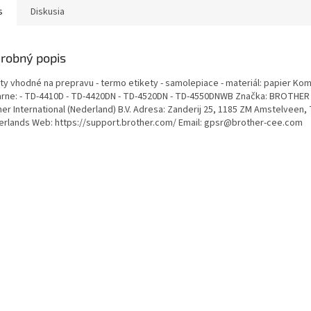
s
Diskusia
robný popis
ety vhodné na prepravu - termo etikety - samolepiace - materiál: papier Kom
iarne: - TD-4410D - TD-4420DN - TD-4520DN - TD-4550DNWB Značka: BROTHER
her International (Nederland) B.V. Adresa: Zanderij 25, 1185 ZM Amstelveen,
erlands Web: https://support.brother.com/ Email: gpsr@brother-cee.com