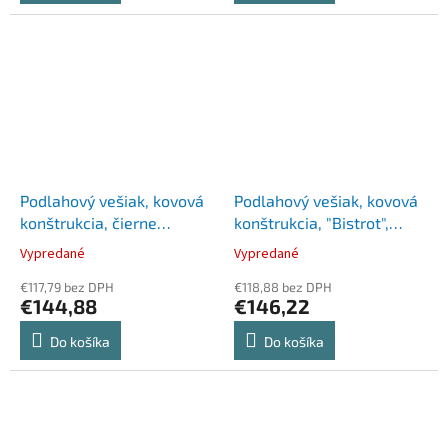
Podlahový vešiak, kovová
Podlahový vešiak, kovová
konštrukcia, čierne
konštrukcia, "Bistrot",
vešiaky, ALBA "Cleo",
čierny
Vypredané
Vypredané
chróm
€117,79 bez DPH
€118,88 bez DPH
€144,88
€146,22
Do košíka
Do košíka