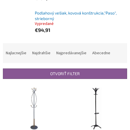
Podlahový vešiak, kovová konštrukcia,"Paso",
strieborný
Vypredané
€94,91
R
a
Najlacnejšie
Najdrahšie
Najpredávanejšie
Abecedne
d
e
n
OTVORIŤ FILTER
i
e
V
p
ý
r
p
o
i
d
s
u
p
k
r
t