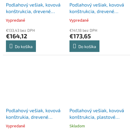
Podlahový vešiak, kovová
Podlahový vešiak, kovová
konštrukcia, drevené
konštrukcia, drevené
doplnky, "Dallas",
doplnky, "Orione",
Vypredané
Vypredané
strieborný
strieborný
€133,43 bez DPH
€141,18 bez DPH
€164,12
€173,65
Do košíka
Do košíka
Podlahový vešiak, kovová
Podlahový vešiak, kovová
konštrukia, drevené
konštrukcia, plastové
doplnky, "Orione", čierny
doplnky, ALBA "Chromy",
Vypredané
Skladom
chróm