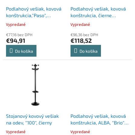
o
o
d
Podlahový vešiak, kovová
Podlahový vešiak, kovová
v
u
konštrukcia,"Paso",
konštrukcia, čierne
k
strieborný
vešiaky, ALBA "Cleo",
Vypredané
Vypredané
t
čierna
o
€77,16 bez DPH
€96,36 bez DPH
€94,91
€118,52
v
Do košíka
Do košíka
Stojanový kovový vešiak
Podlahový vešiak, kovová
na odev, "100", čierny
konštrukcia, ALBA, "Brio",
čierny
Vypredané
Vypredané