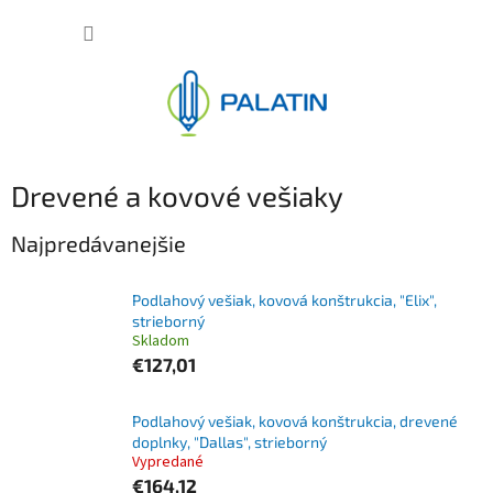
Prejsť
NÁKUP
na
obsah
KOŠÍK
Drevené a kovové vešiaky
Najpredávanejšie
Podlahový vešiak, kovová konštrukcia, "Elix",
strieborný
Skladom
€127,01
Podlahový vešiak, kovová konštrukcia, drevené
doplnky, "Dallas", strieborný
Vypredané
€164,12