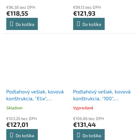
€96,38 bez DPH
€99,13 bez DPH
€118,55
€121,93
Do košíka
Do košíka
Podlahový vešiak, kovová
Podlahový vešiak, kovová
konštrukcia, "Elix",
konštrukcia, "100",
strieborný
pochrómovaný
Skladom
Vypredané
€103,26 bez DPH
€106,86 bez DPH
€127,01
€131,44
Do košíka
Do košíka