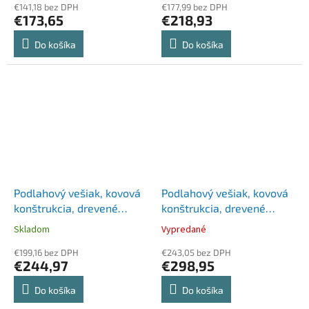
€141,18 bez DPH
€177,99 bez DPH
€173,65
€218,93
Do košíka
Do košíka
Podlahový vešiak, kovová
Podlahový vešiak, kovová
konštrukcia, drevené
konštrukcia, drevené
doplnky, ALBA "Viena",
doplnky, 6 ks kovových
Skladom
Vypredané
strieborná
vešiakov, ALBA "Wavy",
€199,16 bez DPH
sivý
€243,05 bez DPH
€244,97
€298,95
Do košíka
Do košíka