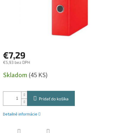
€7,29
€5,93 bez DPH
Jednotková
Skladom
(45 KS)
cena:
Pridať do košíka
Detailné informácie