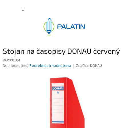
Prejsť
NÁKUP
na
obsah
KOŠÍK
Stojan na časopisy DONAU červený
DO900104
Priemerné
Neohodnotené
Podrobnosti hodnotenia
Značka:
DONAU
hodnotenie
produktu
je
0,0
z
5
hviezdičiek.