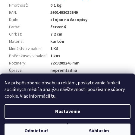
Hmotnosť
:
0.1 kg
EAN
:
5901498032649
Druh
:
stojan na časopisy
Farba
:
červená
Chrbát
:
7.2 cm
Materiál
:
kartón
Množstvo v balení
:
1 KS
Počet kusov v balení
:
1 kus
Rozmery
:
72x320x245 mm
Úprava
:
nepriehľadná
Značka
:
DONAU
Na prispôsobenie obsahu a reklám, poskytovanie funkcií
sociálnych médií a analýzu návštevnosti používame súbory
Z
cookie. Viac informácií
tu
.
á
Vytvoril Shoptet
p
Nastavenie
ä
t
Copyright 2026
www.palatin.sk
. Všetky práva vyhradené.
Upraviť
i
Odmietnuť
Súhlasím
nastavenie cookies