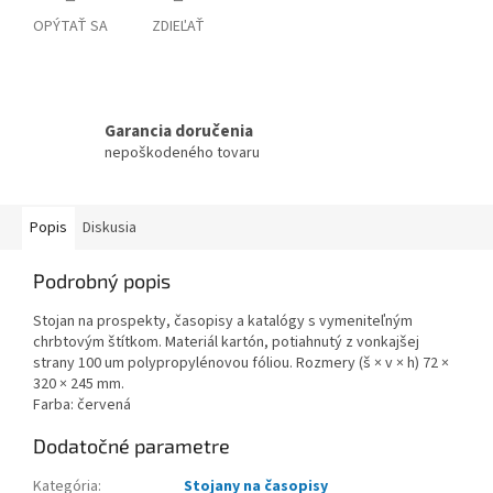
OPÝTAŤ SA
ZDIEĽAŤ
Garancia doručenia
nepoškodeného tovaru
Popis
Diskusia
Podrobný popis
Stojan na prospekty, časopisy a katalógy s vymeniteľným
chrbtovým štítkom. Materiál kartón, potiahnutý z vonkajšej
strany 100 um polypropylénovou fóliou. Rozmery (š × v × h) 72 ×
320 × 245 mm.
Farba: červená
Dodatočné parametre
Kategória
:
Stojany na časopisy